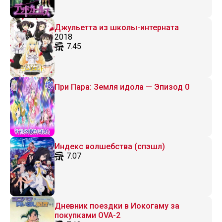
Джульетта из школы-интерната
2018
7.45
При Пара: Земля идола — Эпизод 0
Индекс волшебства (спэшл)
7.07
Дневник поездки в Иокогаму за
покупками OVA-2