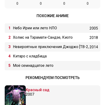
0
0
0
0
ПОХОЖИЕ АНИМЕ
Небо Ирии или лето НЛО
2005
Холмс на Тэрамати-Сандзе, Киото
2018
Невероятные приключения Джоджо [ТВ-2,
2014
сезон 1]
Китаро с кладбища
Моё семнадцатое лето
РЕКОМЕНДУЕМ ПОСМОТРЕТЬ
Красный сад
2007