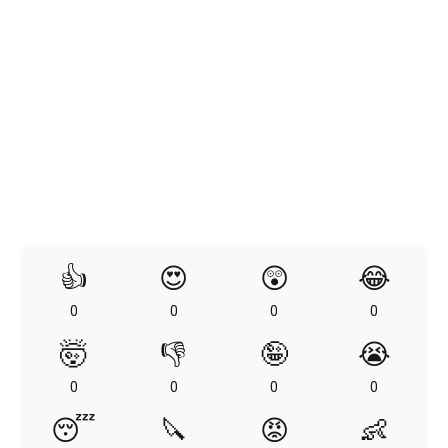
👍
😍
😲
😂
0
0
0
0
🤯
👎
🤪
😭
0
0
0
0
😴
🔪
😡
👶