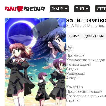
ЖАНР
ТИП
СТАТ
ЭФ - ИСТОРИЯ 
Ef: A Tale of Memories.
аниме
детективы
Год:
Тип:
Премьера:
Количество эпизодов:
Вышла серия:
Студия:
Режиссер:
Актеры:
Качество:
Продолжительность:
Возрастное ограничен
Страны: