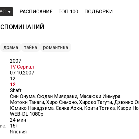
УС
РАСПИСАНИЕ
ТОП 100
ПОДБОРКИ
ВОСПОМИНАНИЙ
драма
тайна
романтика
2007
TV Сериал
07.10.2007
12
12
Shaft
Син Онума, Сюдзи Миядзаки, Масаюки Иимура
Мотоки Такаги, Хиро Симоно, Хироко Тагути, Дзюнко О
Юмико Накадзима, Саяка Аоки, Коити Тотика, Каори Н
WEB-DL 1080p
24 мин
ие:
16+
Япония