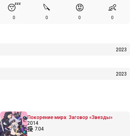
😴
🔪
😡
👶
0
0
0
0
2023
2023
Покорение мира: Заговор «Звезды»
2014
7.04