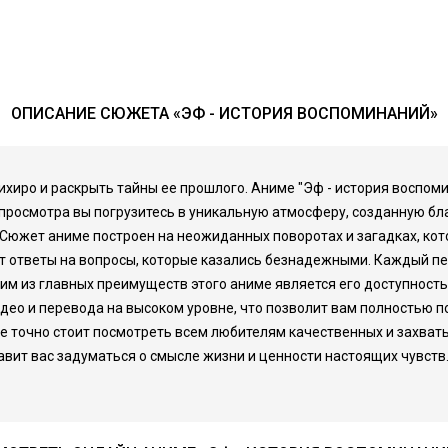
ОПИСАНИЕ СЮЖЕТА «ЭФ - ИСТОРИЯ ВОСПОМИНАНИЙ»
 Тихиро и раскрыть тайны ее прошлого. Аниме "Эф - история воспо
т просмотра вы погрузитесь в уникальную атмосферу, созданную б
Сюжет аниме построен на неожиданных поворотах и загадках, кот
ут ответы на вопросы, которые казались безнадежными. Каждый пе
м из главных преимуществ этого аниме является его доступность
идео и перевода на высоком уровне, что позволит вам полностью 
ое точно стоит посмотреть всем любителям качественных и захват
авит вас задуматься о смысле жизни и ценности настоящих чувст