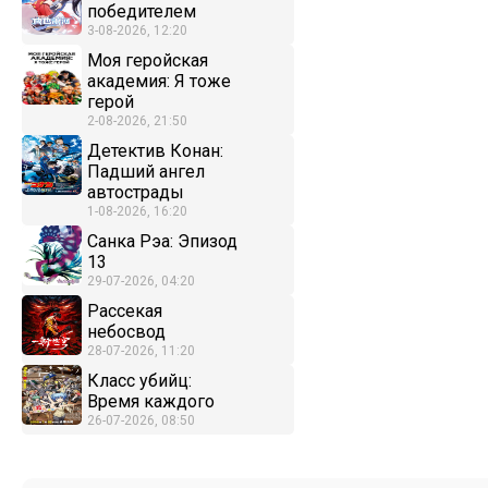
победителем
3-08-2026, 12:20
Моя геройская
академия: Я тоже
герой
2-08-2026, 21:50
Детектив Конан:
Падший ангел
автострады
1-08-2026, 16:20
Санка Рэа: Эпизод
13
29-07-2026, 04:20
Рассекая
небосвод
28-07-2026, 11:20
Класс убийц:
Время каждого
26-07-2026, 08:50