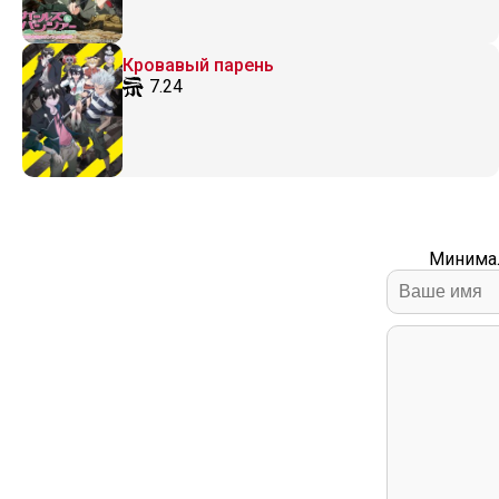
Кровавый парень
7.24
Минимал