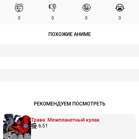
🤯
👎
🤪
😭
0
0
0
0
ПОХОЖИЕ АНИМЕ
РЕКОМЕНДУЕМ ПОСМОТРЕТЬ
Трава: Межпланетный кулак
6.51