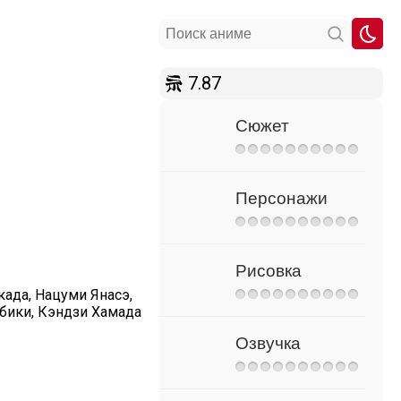
7.87
Сюжет
Персонажи
Рисовка
када, Нацуми Янасэ,
обики, Кэндзи Хамада
Озвучка