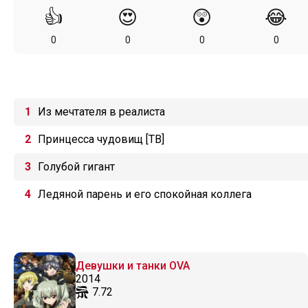
👍
😍
😲
😂
0
0
0
0
Из мечтателя в реалиста
Принцесса чудовищ [ТВ]
Голубой гигант
Ледяной парень и его спокойная коллега
Девушки и танки OVA
2014
7.72