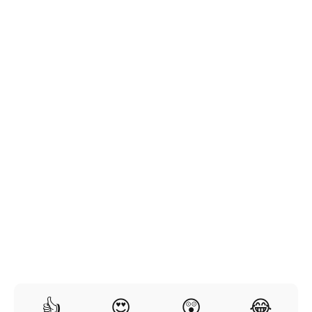
👍
😍
😲
😂