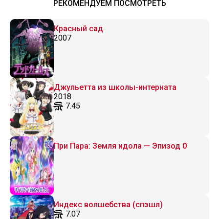
РЕКОМЕНДУЕМ ПОСМОТРЕТЬ
Красный сад
2007
Джульетта из школы-интерната
2018
7.45
При Пара: Земля идола — Эпизод 0
Индекс волшебства (спэшл)
7.07