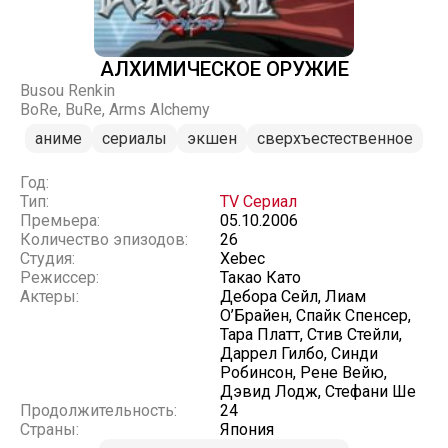
АЛХИМИЧЕСКОЕ ОРУЖИЕ
Busou Renkin
BoRe, BuRe, Arms Alchemy
аниме
сериалы
экшен
сверхъестественное
Год:
Тип:
TV Сериал
Премьера:
05.10.2006
Количество эпизодов:
26
Студия:
Xebec
Режиссер:
Такао Като
Актеры:
Дебора Сейл, Лиам
О’Брайен, Спайк Спенсер,
Тара Платт, Стив Стейли,
Даррел Гилбо, Синди
Робинсон, Рене Вейю,
Дэвид Лодж, Стефани Ше
Продолжительность:
24
Страны:
Япония