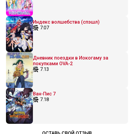
Индекс волшебства (спэшл)
7.07
Дневник поездки в Иокогаму за
покупками OVA-2
7.13
Ван-Пис 7
7.18
ОСТАВЬ СВОЙ ОТЗЫВ