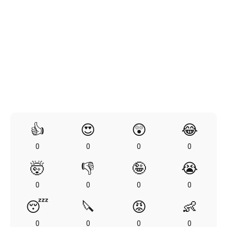
👍
😍
😲
😂
0
0
0
0
🤯
👎
🤪
😭
0
0
0
0
😴
🔪
😡
👶
0
0
0
0