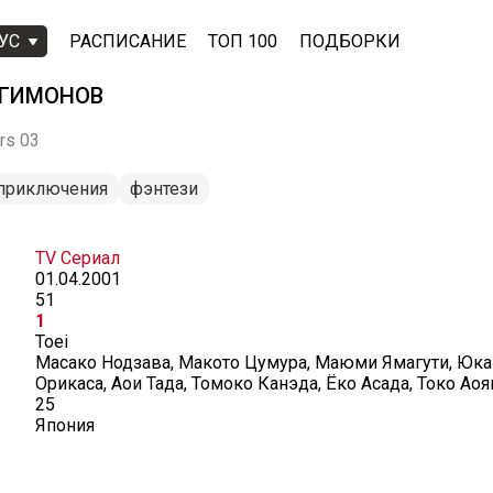
УС
РАСПИСАНИЕ
ТОП 100
ПОДБОРКИ
ИГИМОНОВ
rs 03
приключения
фэнтези
TV Сериал
01.04.2001
51
1
Toei
Масако Нодзава, Макото Цумура, Маюми Ямагути, Юк
Орикаса, Аои Тада, Томоко Канэда, Ёко Асада, Токо Аоя
25
Япония