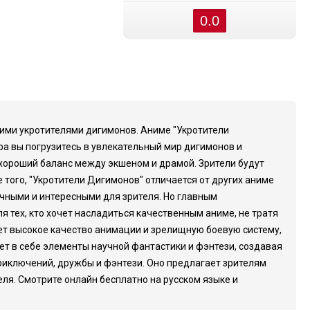
0.0
ими укротителями дигимонов. Аниме "Укротители
а вы погрузитесь в увлекательный мир дигимонов и
хороший баланс между экшеном и драмой. Зрители будут
 того, "Укротители Дигимонов" отличается от других аниме
чными и интересными для зрителя. Но главным
 тех, кто хочет насладиться качественным аниме, не тратя
еет высокое качество анимации и зрелищную боевую систему,
ет в себе элементы научной фантастики и фэнтези, создавая
риключений, дружбы и фэнтези. Оно предлагает зрителям
я. Смотрите онлайн бесплатно на русском языке и