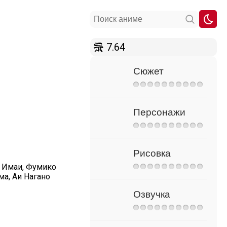
7.64
Сюжет
Персонажи
Рисовка
а Имаи, Фумико
ма, Аи Нагано
Озвучка