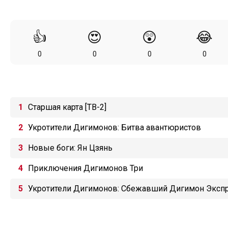
👍
😍
😲
😂
0
0
0
0
Старшая карта [ТВ-2]
Укротители Дигимонов: Битва авантюристов
Новые боги: Ян Цзянь
Приключения Дигимонов Три
Укротители Дигимонов: Сбежавший Дигимон Эксп