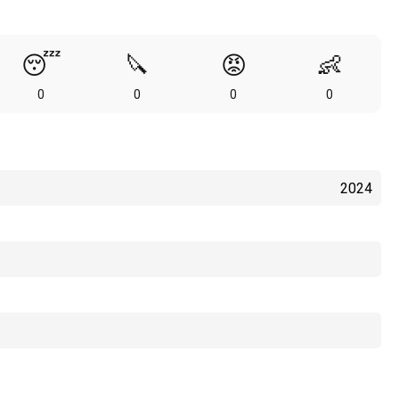
😴
🔪
😡
👶
0
0
0
0
2024