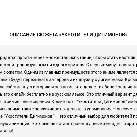
ОПИСАНИЕ СЮЖЕТА «УКРОТИТЕЛИ ДИГИМОНОВ»
ридётся пройти через множество испытаний, чтобы стать настоящ
оставит равнодушным ни одного зрителя. С первых минут просмотр
 сюжетом. Одним из главных преимуществ этого аниме является 
емя будут переживать за героев и их дружбу с дигимонами. Кроме
ю собственную историю и развитие, что делает их более реалисти
его онлайн бесплатно на русском языке. Это отличный вариант для
а стриминговые сервисы. Кроме того, "Укротители Дигимонов" им
иль аниме также заслуживает отдельного упоминания — он сочета
е "Укротители Дигимонов" — это отличный выбор для любителей п
ую анимацию, которые не оставят равнодушными ни одного зрител
монов!