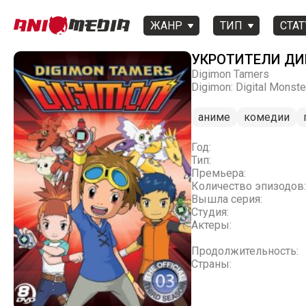
ЖАНР
ТИП
СТАТ
УКРОТИТЕЛИ Д
Digimon Tamers
Digimon: Digital Monste
аниме
комедии
Год:
Тип:
Премьера:
Количество эпизодов:
Вышла серия:
Студия:
Актеры:
Продолжительность:
Страны: