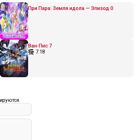
При Пара: Земля идола — Эпизод 0
Ван-Пис 7
7.18
ируются.