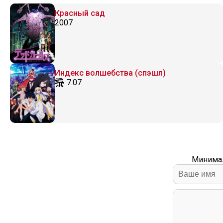
Красный сад
2007
Индекс волшебства (спэшл)
7.07
Минимал