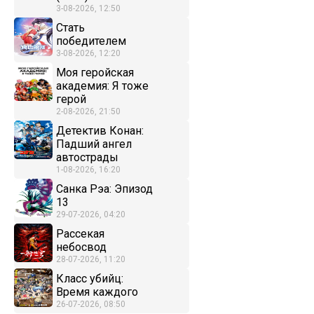
3-08-2026, 12:50
Стать
победителем
3-08-2026, 12:20
Моя геройская
академия: Я тоже
герой
2-08-2026, 21:50
Детектив Конан:
Падший ангел
автострады
1-08-2026, 16:20
Санка Рэа: Эпизод
13
29-07-2026, 04:20
Рассекая
небосвод
28-07-2026, 11:20
Класс убийц:
Время каждого
26-07-2026, 08:50