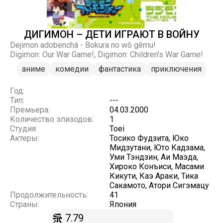
ДИГИМОН – ДЕТИ ИГРАЮТ В ВОЙНУ
Dejimon adobenchâ - Bokura no wô gêmu!
Digimon: Our War Game!, Digimon: Children's War Game!
аниме
комедии
фантастика
приключения
Год:
Тип:
---
Премьера:
04.03.2000
Количество эпизодов:
1
Студия:
Toei
Актеры:
Тосико Фудзита, Юко
Мидзутани, Юто Кадзама,
Уми Тэндзин, Аи Маэда,
Хироко Конъиси, Масами
Кикути, Каэ Араки, Тика
Сакамото, Атори Сигэмацу
Продолжительность:
41
Страны:
Япония
7.79