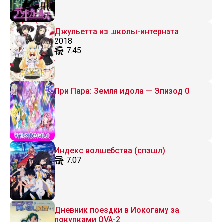
Джульетта из школы-интерната
2018
7.45
При Пара: Земля идола — Эпизод 0
Индекс волшебства (спэшл)
7.07
Дневник поездки в Иокогаму за
покупками OVA-2