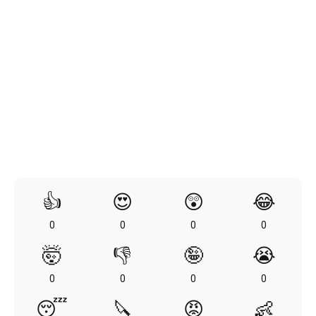
👍
😍
😲
😂
0
0
0
0
🤯
👎
🤪
😭
0
0
0
0
😴
🔪
😡
👶