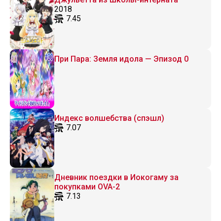
2018
7.45
При Пара: Земля идола — Эпизод 0
Индекс волшебства (спэшл)
7.07
Дневник поездки в Иокогаму за
покупками OVA-2
7.13