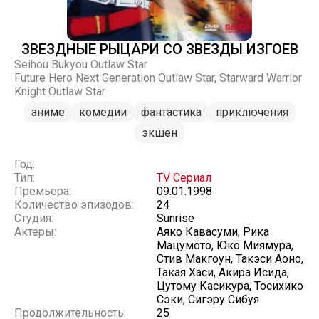
ЗВЕЗДНЫЕ РЫЦАРИ СО ЗВЕЗДЫ ИЗГОЕВ
Seihou Bukyou Outlaw Star
Future Hero Next Generation Outlaw Star, Starward Warrior
Knight Outlaw Star
аниме
комедии
фантастика
приключения
экшен
Год:
Тип:
TV Сериал
Премьера:
09.01.1998
Количество эпизодов:
24
Студия:
Sunrise
Актеры:
Аяко Кавасуми, Рика
Мацумото, Юко Миямура,
Стив Макгоун, Такэси Аоно,
Такая Хаси, Акира Исида,
Цутому Касикура, Тосихико
Сэки, Сигэру Сибуя
Продолжительность:
25