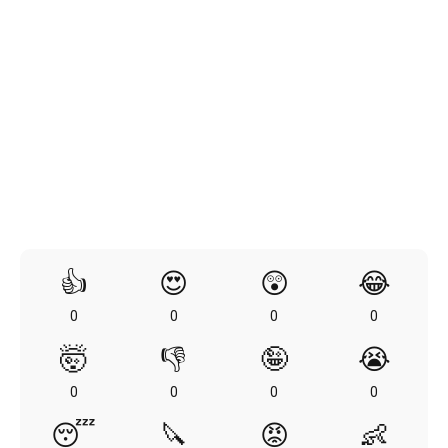
👍
😍
😲
😂
0
0
0
0
🤯
👎
🤪
😭
0
0
0
0
😴
🔪
😡
👶