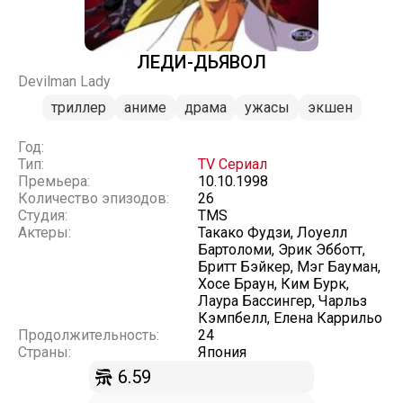
ЛЕДИ-ДЬЯВОЛ
Devilman Lady
триллер
аниме
драма
ужасы
экшен
Год:
Тип:
TV Сериал
Премьера:
10.10.1998
Количество эпизодов:
26
Студия:
TMS
Актеры:
Такако Фудзи, Лоуелл
Бартоломи, Эрик Эбботт,
Бритт Бэйкер, Мэг Бауман,
Хосе Браун, Ким Бурк,
Лаура Бассингер, Чарльз
Кэмпбелл, Елена Каррильо
Продолжительность:
24
Страны:
Япония
6.59