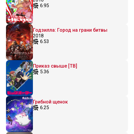
6.95
Годзилла: Город на грани битвы
2018
6.53
Приказ свыше [ТВ]
5.36
Грибной щенок
6.25