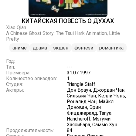
КИТАЙСКАЯ ПОВЕСТЬ О ДУХАХ
Xiao Qian
A Chinese Ghost Story: The Tsui Hark Animation, Little
Pretty
аниме
драма
экшен
фэнтези
романтика
Год:
Тип:
---
Премьера:
31.07.1997
Количество эпизодов:
1
Студия:
Triangle Staff
Актеры:
Дон Браун, Джордан Чан,
Сильвия Чан, Келли Чэнь,
Рональд Чэн, Майкл
Донован, Эрин
Фицджералд, Tanya
Hancheroff, Мэгуми
Хаясибара, Саммо Хун
Продолжительность:
84