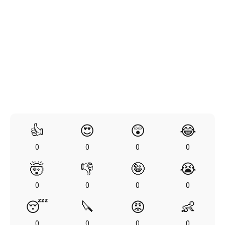
👍
😍
😲
😂
0
0
0
0
🤯
👎
🤪
😭
0
0
0
0
😴
🔪
😡
👶
0
0
0
0