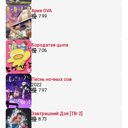
Ария OVA
7.99
Бородатая цыпа
7.06
Песнь ночных сов
2022
7.97
Завтрашний Дзё [ТВ-2]
8.73