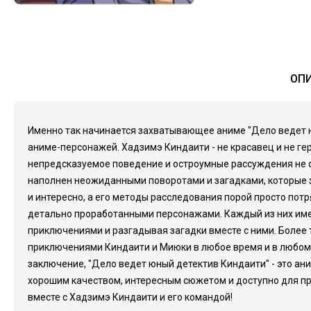
ОПИ
Именно так начинается захватывающее аниме "Дело ведет ю
аниме-персонажей. Хадзимэ Киндаити - не красавец и не ге
непредсказуемое поведение и остроумные рассуждения не о
наполнен неожиданными поворотами и загадками, которые з
и интересно, а его методы расследования порой просто пот
детально проработанными персонажами. Каждый из них имеет
приключениями и разгадывая загадки вместе с ними. Более
приключениями Киндаити и Миюки в любое время и в любом м
заключение, "Дело ведет юный детектив Киндаити" - это ан
хорошим качеством, интересным сюжетом и доступно для пр
вместе с Хадзимэ Киндаити и его командой!