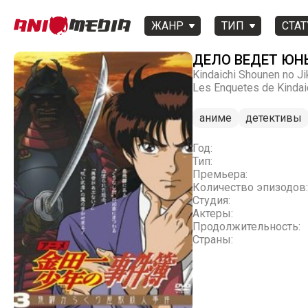
ЖАНР
ТИП
СТАТ
ДЕЛО ВЕДЕТ ЮН
Kindaichi Shounen no J
Les Enquetes de Kindaic
аниме
детективы
Год:
Тип:
Премьера:
Количество эпизодов:
Студия:
Актеры:
Продолжительность:
Страны: