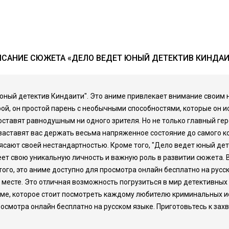
САНИЕ СЮЖЕТА «ДЕЛО ВЕДЕТ ЮНЫЙ ДЕТЕКТИВ КИНДА
ный детектив Киндаити". Это аниме привлекает внимание своим 
рой, он простой парень с необычными способностями, которые он 
ставят равнодушным ни одного зрителя. Но не только главный ге
аставят вас держать весьма напряженное состояние до самого ко
рясают своей нестандартностью. Кроме того, "Дело ведет юный де
 свою уникальную личность и важную роль в развитии сюжета. Вы
 того, это аниме доступно для просмотра онлайн бесплатно на ру
есте. Это отличная возможность погрузиться в мир детективных и
име, которое стоит посмотреть каждому любителю криминальных и
осмотра онлайн бесплатно на русском языке. Приготовьтесь к за