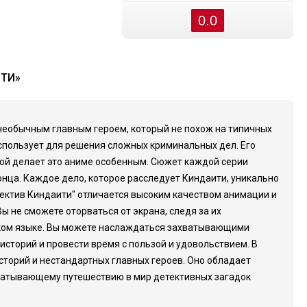
0.0
ИТИ»
необычным главным героем, который не похож на типичных
использует для решения сложных криминальных дел. Его
рой делает это аниме особенным. Сюжет каждой серии
нца. Каждое дело, которое расследует Киндаити, уникально
тектив Киндаити" отличается высоким качеством анимации и
 не сможете оторваться от экрана, следя за их
сском языке. Вы можете наслаждаться захватывающими
сторий и провести время с пользой и удовольствием. В
сторий и нестандартных главных героев. Оно обладает
хватывающему путешествию в мир детективных загадок