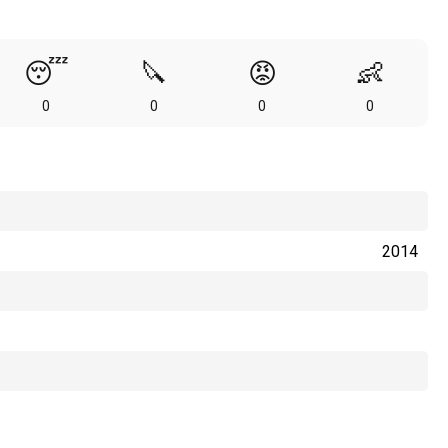
😴
🔪
😡
👶
0
0
0
0
2014