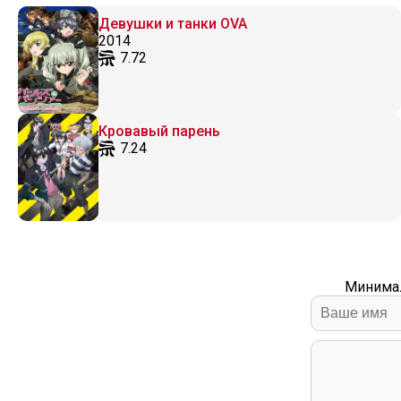
Девушки и танки OVA
2014
7.72
Кровавый парень
7.24
Минимал