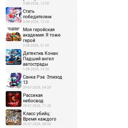
3-08-2026, 12:50
Стать
победителем
3-08-2026, 12:20
Моя геройская
академия: Я тоже
герой
2-08-2026, 21:50
Детектив Конан:
Падший ангел
автострады
1-08-2026, 16:20
Санка Рэа: Эпизод
13
29-07-2026, 04:20
Рассекая
небосвод
28-07-2026, 11:20
Класс убийц:
Время каждого
26-07-2026, 08:50