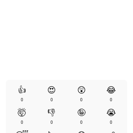
👍
😍
😲
😂
0
0
0
0
🤯
👎
🤪
😭
0
0
0
0