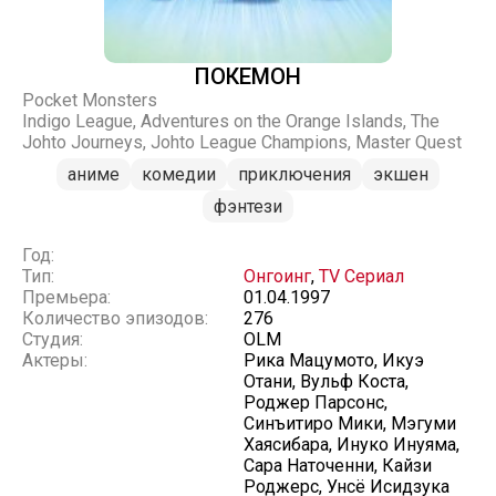
ПОКЕМОН
Pocket Monsters
Indigo League, Adventures on the Orange Islands, The
Johto Journeys, Johto League Champions, Master Quest
аниме
комедии
приключения
экшен
фэнтези
Год:
Тип:
Онгоинг
,
TV Сериал
Премьера:
01.04.1997
Количество эпизодов:
276
Студия:
OLM
Актеры:
Рика Мацумото, Икуэ
Отани, Вульф Коста,
Роджер Парсонс,
Синъитиро Мики, Мэгуми
Хаясибара, Инуко Инуяма,
Сара Наточенни, Кайзи
Роджерс, Унсё Исидзука