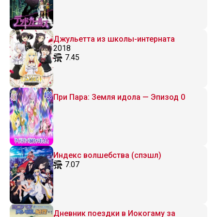
Джульетта из школы-интерната
2018
7.45
При Пара: Земля идола — Эпизод 0
Индекс волшебства (спэшл)
7.07
Дневник поездки в Иокогаму за