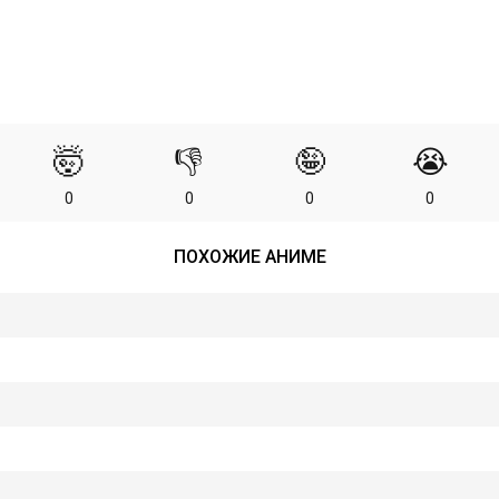
🤯
👎
🤪
😭
0
0
0
0
ПОХОЖИЕ АНИМЕ