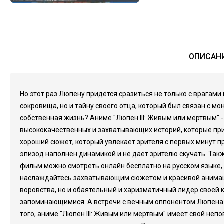
ОПИСАНИ
Но этот раз Люпену придётся сразиться не только с врагами
сокровища, но и тайну своего отца, который был связан с мо
собственная жизнь? Аниме "Люпен III: Живым или мёртвым" 
высококачественных и захватывающих историй, которые при
хороший сюжет, который увлекает зрителя с первых минут 
эпизод наполнен динамикой и не дает зрителю скучать. Так
фильм можно смотреть онлайн бесплатно на русском языке, 
наслаждайтесь захватывающим сюжетом и красивой анимацие
воровства, но и обаятельный и харизматичный лидер своей
запоминающимися. А встречи с вечным оппонентом Люпена -
того, аниме "Люпен III: Живым или мёртвым" имеет свой не