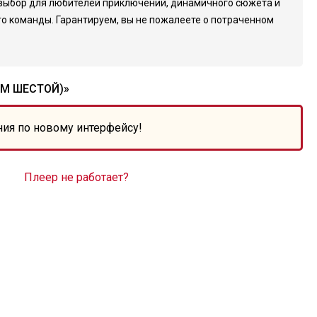
ый выбор для любителей приключений, динамичного сюжета и
го команды. Гарантируем, вы не пожалеете о потраченном
ЬМ ШЕСТОЙ)»
ния по новому интерфейсу!
Плеер не работает?