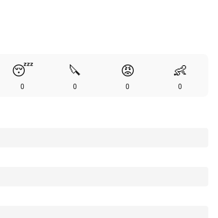
😴
🔪
😡
👶
0
0
0
0