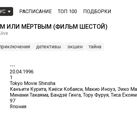
УС
РАСПИСАНИЕ
ТОП 100
ПОДБОРКИ
ВЫМ ИЛИ МЁРТВЫМ (ФИЛЬМ ШЕСТОЙ)
live
приключения
детективы
экшен
тайна
---
20.04.1996
1
Tokyo Movie Shinsha
Канъити Курита, Киёси Кобаяси, Макио Иноуэ, Эико Мас
Минами Такаяма, Бандзё Гинга, Тору Фуруя, Тиса Ёкоям
97
Япония