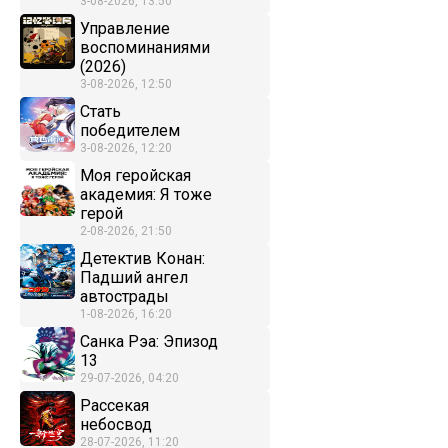
3-08-2026, 13:50
Управление
воспоминаниями
(2026)
3-08-2026, 12:50
Стать
победителем
3-08-2026, 12:20
Моя геройская
академия: Я тоже
герой
2-08-2026, 21:50
Детектив Конан:
Падший ангел
автострады
1-08-2026, 16:20
Санка Рэа: Эпизод
13
29-07-2026, 04:20
Рассекая
небосвод
28-07-2026, 11:20