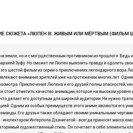
Е СЮЖЕТА «ЛЮПЕН III: ЖИВЫМ ИЛИ МЁРТВЫМ (ФИЛЬМ 
 на земле, но и с могущественным противником из прошлого. Ведь 
нархией Зуфу. Но сможет ли Люпен выяснить правду и одолеть своих 
- это шестой фильм из серии о приключениях легендарного вора 
влекают внимание зрителей уже на протяжении многих лет. Одним
просмотра. Приключения Люпена и его друзей полны опасностей, 
же стоит отметить качество анимации, которое на высоком уровне 
что делает его доступным для широкой аудитории. Не нужно тратит
й. Одним из особых преимуществ этого аниме являются его уник
 команды. Его друзья также обладают своими уникальными чертами
 инспектором Интерпола Дзэнигатой - всегда приносят массу юмо
повторимый художественный стиль. Он сочетает в себе элементы кл