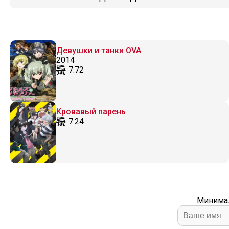
Девушки и танки OVA
2014
7.72
Кровавый парень
7.24
Минимал