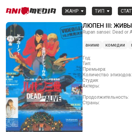
ЖАНР
ТИП
СТАТ
ЛЮПЕН III: ЖИ
Rupan sansei: Dead or A
аниме
комедии
Год:
Тип:
Премьера:
Количество эпизодов:
Студия:
Актеры:
Продолжительность:
Страны: