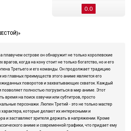
0.0
ШЕСТОЙ)»
на плавучем острове он обнаружит не только королевские
врагов, когда на кону стоит не только богатство, но и его
Люпена Третьего и его команды. Он продолжает традицию
 из главных преимуществ этого аниме является его
неожиданных поворотов и захватывающих схваток. Каждый
и позволяет полностью погрузиться в мир аниме. Этот
ь время на поиск озвучки или субтитров, просто
альные персонажи. Люпен Третий - это не только мастер
 характера, которые делают их интересными и
ра и заставляют зрителя держать в напряжении. Кроме
ассического аниме и современной графики, что придает ему