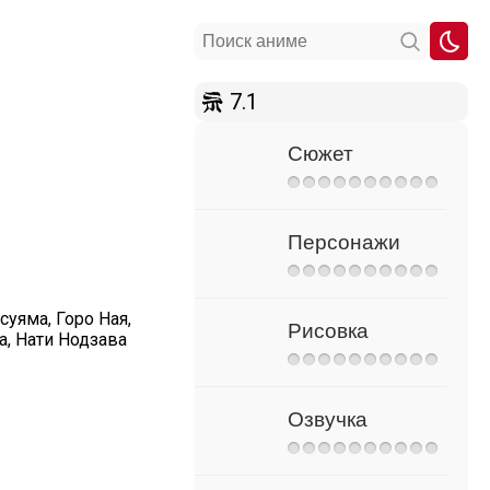
7.1
Сюжет
Персонажи
уяма, Горо Ная,
Рисовка
а, Нати Нодзава
Озвучка