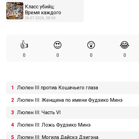
Класс убийц:
Время каждого
26-07-2026, 08:50
👍
😍
😲
😂
0
0
0
0
Люпен III против Кошачьего глаза
Люпен III: Женщина по имени Фудзико Минэ
Люпен III: Часть VI
Люпен III: Ложь Фудзико Минэ
Люпен III: Могила Дайскэ Дзигэна