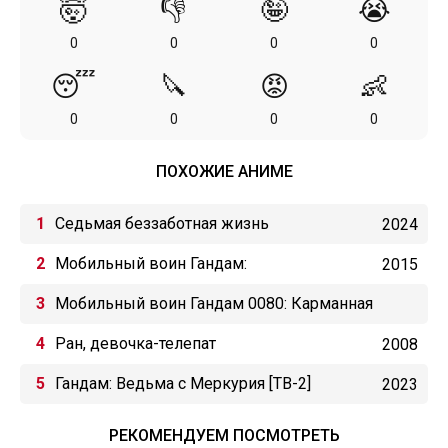
🤯
👎
🤪
😭
0
0
0
0
😴
🔪
😡
👶
0
0
0
0
ПОХОЖИЕ АНИМЕ
Седьмая беззаботная жизнь
2024
Мобильный воин Гандам:
2015
Железнокровные сироты [ТВ-1]
Мобильный воин Гандам 0080: Карманная
война
Ран, девочка-телепат
2008
Гандам: Ведьма с Меркурия [ТВ-2]
2023
РЕКОМЕНДУЕМ ПОСМОТРЕТЬ