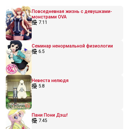
Повседневная жизнь с девушками-
монстрами OVA
7.11
Семинар ненормальной физиологии
6.5
Невеста нелюдя
5.8
Пани Пони Дэш!
7.45