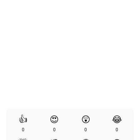
👍
😍
😲
😂
0
0
0
0