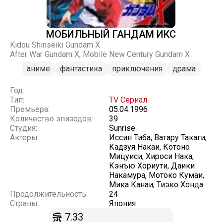
МОБИЛЬНЫЙ ГАНДАМ ИКС
Kidou Shinseiki Gundam X
After War Gundam X, Mobile New Century Gundam X
аниме
фантастика
приключения
драма
Год:
Тип:
TV Сериал
Премьера:
05.04.1996
Количество эпизодов:
39
Студия:
Sunrise
Актеры:
Иссин Тиба, Ватару Такаги,
Кадзуя Накаи, Котоно
Мицуиси, Хироси Нака,
Кэнъю Хориути, Даики
Накамура, Мотоко Кумаи,
Мика Канаи, Тиэко Хонда
Продолжительность:
24
Страны:
Япония
7.33