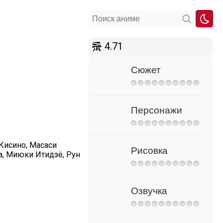
4.71
Сюжет
Персонажи
 Кисино, Масаси
Рисовка
а, Миюки Итидзё, Рун
Озвучка