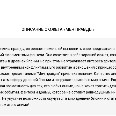
ОПИСАНИЕ СЮЖЕТА «МЕЧ ПРАВДЫ»
 меча правды, он решает помочь ей выполнить свое предназначени
ий с элементами фэнтези. Оно сочетает в себе хороший сюжет, к
ы в древней Японии, но при этом не утрачивает интереса зрителя
и внутренними конфликтами. Его развитие и отношения с принцесс
о сюжет делает аниме "Меч правды" привлекательным. Качество а
ает атмосферу древней Японии и погружает зрителя в мир аниме. 
ная возможность для тех, кто любит аниме, но не хочет тратить де
их событий, фэнтези и драмы, которое не оставит равнодушным н
Не упустите возможность окунуться в мир древней Японии и стат
вом этого аниме!