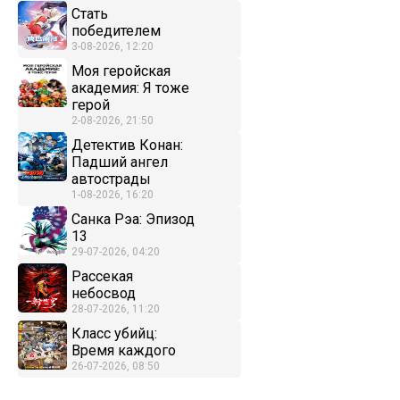
Стать
победителем
3-08-2026, 12:20
Моя геройская
академия: Я тоже
герой
2-08-2026, 21:50
Детектив Конан:
Падший ангел
автострады
1-08-2026, 16:20
Санка Рэа: Эпизод
13
29-07-2026, 04:20
Рассекая
небосвод
28-07-2026, 11:20
Класс убийц:
Время каждого
26-07-2026, 08:50