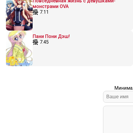
Повседневная жизнь с девушками-
монстрами OVA
7.11
Пани Пони Дэш!
7.45
Минимал