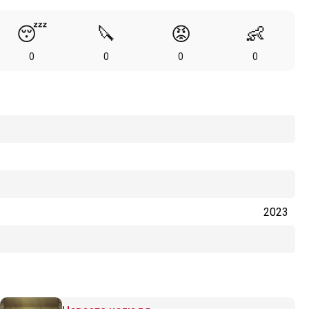
😴
🔪
😡
👶
0
0
0
0
2023