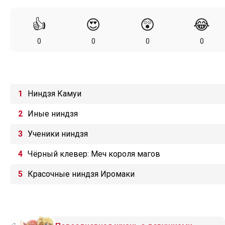
👍
😍
😲
😂
0
0
0
0
Ниндзя Камуи
Иные ниндзя
Ученики ниндзя
Чёрный клевер: Меч короля магов
Красочные ниндзя Иромаки