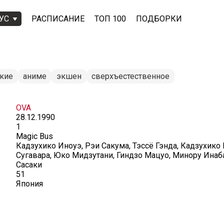
УС
РАСПИСАНИЕ
ТОП 100
ПОДБОРКИ
ские
аниме
экшен
сверхъестественное
OVA
28.12.1990
1
Magic Bus
Кадзухико Иноуэ, Рэи Сакума, Тэссё Гэнда, Кадзухико
Сугавара, Юко Мидзутани, Гиндзо Мацуо, Минору Инаб
Сасаки
51
Япония