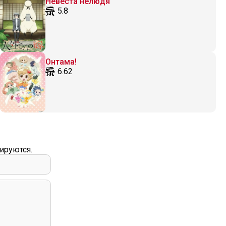
Невеста нелюдя
5.8
Онтама!
6.62
ируются.