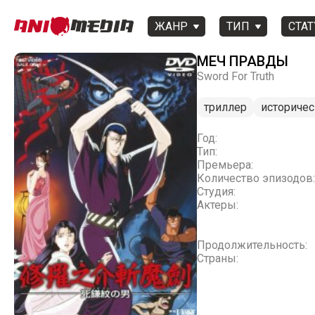
ЖАНР
ТИП
СТАТ
МЕЧ ПРАВДЫ
Sword For Truth
триллер
историче
Год:
Тип:
Премьера:
Количество эпизодов:
Студия:
Актеры:
Продолжительность:
Страны: