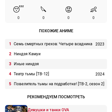
😴
🔪
😡
👶
0
0
0
0
ПОХОЖИЕ АНИМЕ
Семь смертных грехов: Четыре всадника
2023
Апокалипсиса
Ниндзя Камуи
Иные ниндзя
Театр тьмы [ТВ-12]
2024
Повелитель тьмы на подработке! [ТВ-2, сезон 2]
РЕКОМЕНДУЕМ ПОСМОТРЕТЬ
Девушки и танки OVA