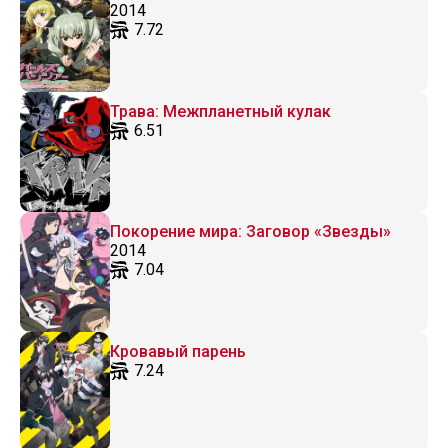
2014
7.72
Трава: Межпланетный кулак
6.51
Покорение мира: Заговор «Звезды»
2014
7.04
Кровавый парень
7.24