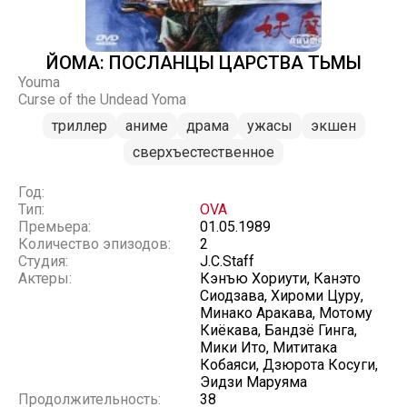
ЙОМА: ПОСЛАНЦЫ ЦАРСТВА ТЬМЫ
Youma
Curse of the Undead Yoma
триллер
аниме
драма
ужасы
экшен
сверхъестественное
Год:
Тип:
OVA
Премьера:
01.05.1989
Количество эпизодов:
2
Студия:
J.C.Staff
Актеры:
Кэнъю Хориути, Канэто
Сиодзава, Хироми Цуру,
Минако Аракава, Мотому
Киёкава, Бандзё Гинга,
Мики Ито, Мититака
Кобаяси, Дзюрота Косуги,
Эидзи Маруяма
Продолжительность:
38