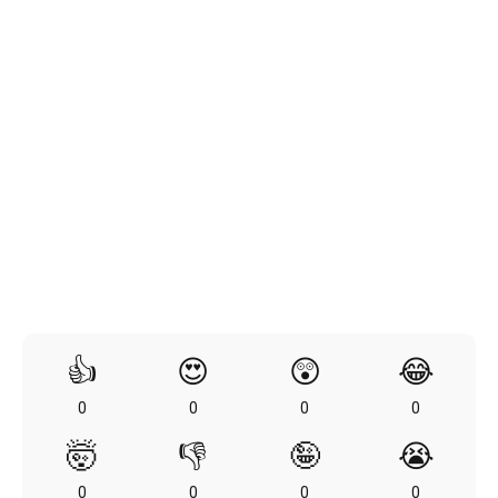
👍
😍
😲
😂
0
0
0
0
🤯
👎
🤪
😭
0
0
0
0