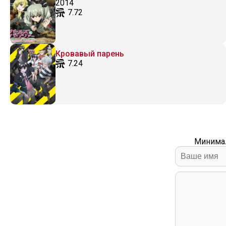
2014
7.72
Кровавый парень
7.24
Минимал