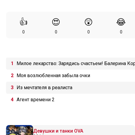
👍
😍
😲
😂
0
0
0
0
Милое лекарство: Зарядись счастьем! Балерина Ко
Моя возлюбленная забыла очки
Из мечтателя в реалиста
Агент времени 2
Девушки и танки OVA