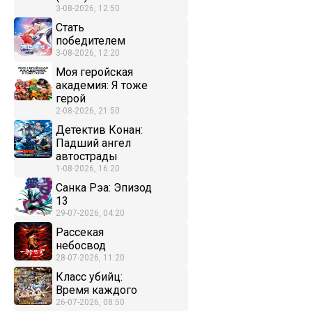
3-08-2026, 12:50
Стать
победителем
3-08-2026, 12:20
Моя геройская
академия: Я тоже
герой
2-08-2026, 21:50
Детектив Конан:
Падший ангел
автострады
1-08-2026, 16:20
Санка Рэа: Эпизод
13
29-07-2026, 04:20
Рассекая
небосвод
28-07-2026, 11:20
Класс убийц:
Время каждого
26-07-2026, 08:50