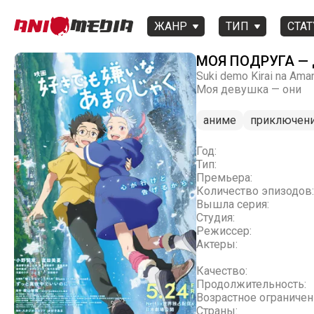
ЖАНР
ТИП
СТАТ
МОЯ ПОДРУГА —
Suki demo Kirai na Ama
Моя девушка — они
аниме
приключен
Год:
Тип:
Премьера:
Количество эпизодов:
Вышла серия:
Студия:
Режиссер:
Актеры:
Качество:
Продолжительность:
Возрастное ограничен
Страны: