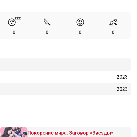
😴
🔪
😡
👶
0
0
0
0
2023
2023
Покорение мира: Заговор «Звезды»