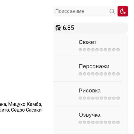
6.85
Сюжет
Персонажи
Рисовка
ака, Мицухо Камбэ,
аито, Сёдзо Сасаки
Озвучка