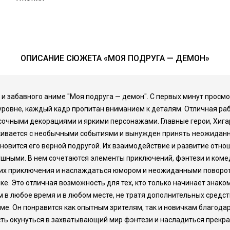
ОПИСАНИЕ СЮЖЕТА «МОЯ ПОДРУГА — ДЕМОН»
и забавного аниме "Моя подруга — демон". С первых минут просмо
уровне, каждый кадр пропитан вниманием к деталям. Отличная ра
сочными декорациями и яркими персонажами. Главные герои, Хиг
лкивается с необычными событиями и вынужден принять неожиданн
новится его верной подругой. Их взаимодействие и развитие отно
ушными. В нем сочетаются элементы приключений, фэнтези и комед
а их приключения и наслаждаться юмором и неожиданными поворот
ке. Это отличная возможность для тех, кто только начинает знако
 любое время и в любом месте, не тратя дополнительных средств
име. Он понравится как опытным зрителям, так и новичкам благод
ть окунуться в захватывающий мир фэнтези и насладиться прекра