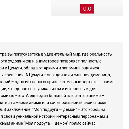
0.0
тра вы погружаетесь в удивительный мир, где реальность
бота художников и аниматоров позволяет полностью
ари и Цумуги, обладают яркими и запоминающимися
ые решения. А Цумуги – загадочная и сильная демоница,
шений – одна из главных привлекательных черт этого аниме.
ии, что делает его уникальным и интересным для
ами сюжета. А еще один большой плюс этого аниме –
миться с миром аниме или хочет расширить свой список
. В заключение, "Моя подруга — демон" – это хороший
аря своей уникальной истории, интересным персонажам и
сным аниме "Моя подруга — демон" прямо сейчас!