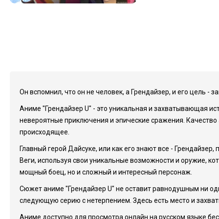
Он вспомнил, что он не человек, а Грендайзер, и его цель - 
Аниме "Грендайзер U" - это уникальная и захватывающая ис
невероятные приключения и эпические сражения. Качество 
происходящее.
Главный герой Дайсуке, или как его знают все - Грендайзер,
Веги, используя свои уникальные возможности и оружие, кот
мощный боец, но и сложный и интересный персонаж.
Сюжет аниме "Грендайзер U" не оставит равнодушным ни о
следующую серию с нетерпением. Здесь есть место и захва
Аниме доступно для просмотра онлайн на русском языке бе