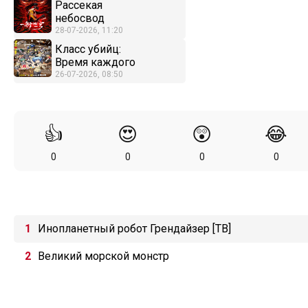
Рассекая
небосвод
28-07-2026, 11:20
Класс убийц:
Время каждого
26-07-2026, 08:50
👍
😍
😲
😂
0
0
0
0
Инопланетный робот Грендайзер [ТВ]
Великий морской монстр