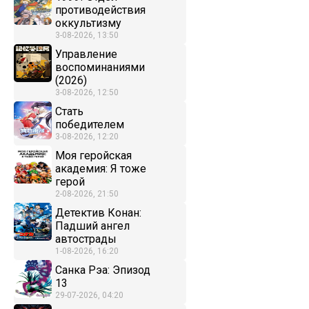
противодействия
оккультизму
3-08-2026, 13:50
Управление
воспоминаниями
(2026)
3-08-2026, 12:50
Стать
победителем
3-08-2026, 12:20
Моя геройская
академия: Я тоже
герой
2-08-2026, 21:50
Детектив Конан:
Падший ангел
автострады
1-08-2026, 16:20
Санка Рэа: Эпизод
13
29-07-2026, 04:20