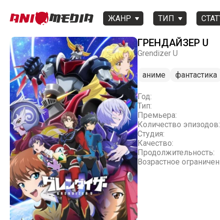
ЖАНР
ТИП
СТАТ
ГРЕНДАЙЗЕР U
Grendizer U
аниме
фантастика
Год:
Тип:
Премьера:
Количество эпизодов:
Студия:
Качество:
Продолжительность:
Возрастное ограничен