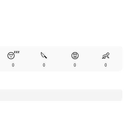
😴
🔪
😡
👶
0
0
0
0