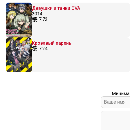
Девушки и танки OVA
2014
7.72
Кровавый парень
7.24
Минимал