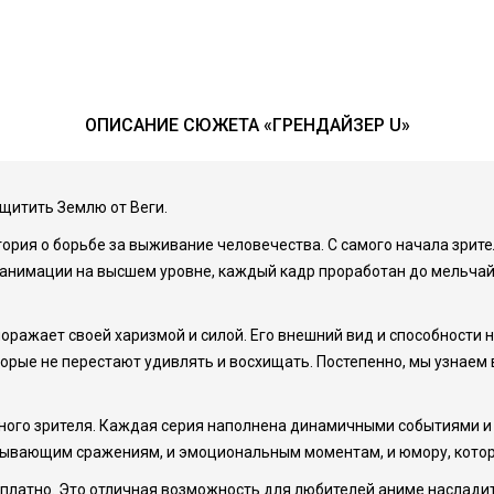
ОПИСАНИЕ СЮЖЕТА «ГРЕНДАЙЗЕР U»
защитить Землю от Веги.
тория о борьбе за выживание человечества. С самого начала зрит
анимации на высшем уровне, каждый кадр проработан до мельчайш
 поражает своей харизмой и силой. Его внешний вид и способности
орые не перестают удивлять и восхищать. Постепенно, мы узнаем 
дного зрителя. Каждая серия наполнена динамичными событиями 
тывающим сражениям, и эмоциональным моментам, и юмору, которы
сплатно. Это отличная возможность для любителей аниме наслади