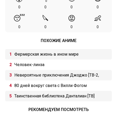
0
0
0
0
😴
🔪
😡
👶
0
0
0
0
ПОХОЖИЕ АНИМЕ
Фермерская жизнь в ином мире
Человек-линза
Невероятные приключения Джоджо [ТВ-2,
сезон 2]
80 дней вокруг света с Вилли Фогом
Таинственная библиотека Данталиан [ТВ]
РЕКОМЕНДУЕМ ПОСМОТРЕТЬ