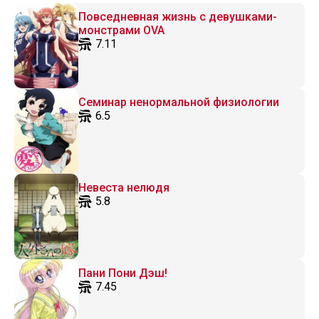
Повседневная жизнь с девушками-
монстрами OVA
7.11
Семинар ненормальной физиологии
6.5
Невеста нелюдя
5.8
Пани Пони Дэш!
7.45