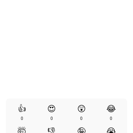
👍
😍
😲
😂
0
0
0
0
🤯
👎
🤪
😭