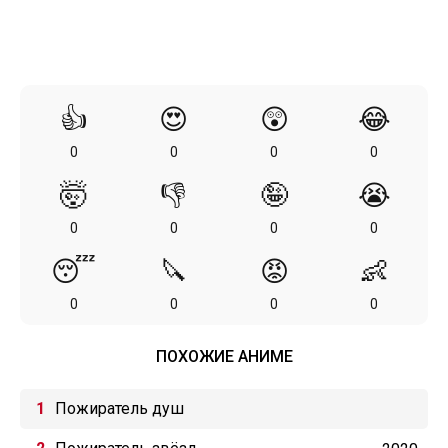
👍
😍
😲
😂
0
0
0
0
🤯
👎
🤪
😭
0
0
0
0
😴
🔪
😡
👶
0
0
0
0
ПОХОЖИЕ АНИМЕ
Пожиратель душ