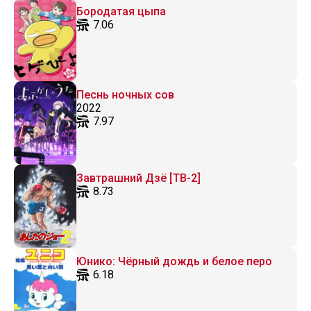
Бородатая цыпа
7.06
Песнь ночных сов
2022
7.97
Завтрашний Дзё [ТВ-2]
8.73
Юнико: Чёрный дождь и белое перо
6.18