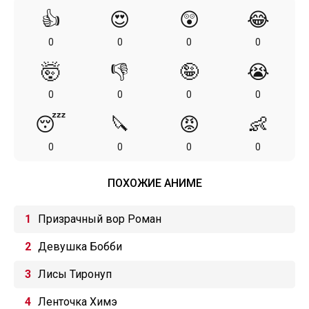
👍
😍
😲
😂
0
0
0
0
🤯
👎
🤪
😭
0
0
0
0
😴
🔪
😡
👶
0
0
0
0
ПОХОЖИЕ АНИМЕ
Призрачный вор Роман
Девушка Бобби
Лисы Тиронуп
Ленточка Химэ