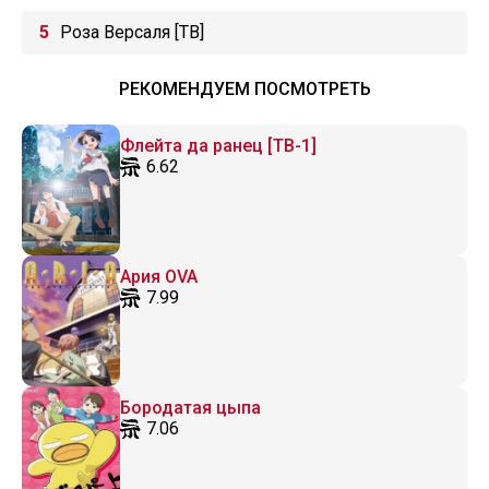
Роза Версаля [ТВ]
РЕКОМЕНДУЕМ ПОСМОТРЕТЬ
Флейта да ранец [ТВ-1]
6.62
Ария OVA
7.99
Бородатая цыпа
7.06