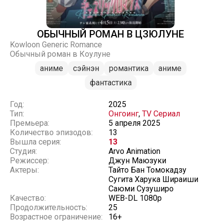
ОБЫЧНЫЙ РОМАН В ЦЗЮЛУНЕ
Kowloon Generic Romance
Обычный роман в Коулуне
аниме
сэйнэн
романтика
аниме
фантастика
Год:
2025
Тип:
Онгоинг
,
TV Сериал
Премьера:
5 апреля 2025
Количество эпизодов:
13
Вышла серия:
13
Студия:
Arvo Animation
Режиссер:
Джун Маюзуки
Актеры:
Тайто Бан Томокадзу
Сугита Харука Шираиши
Саюми Сузуширо
Качество:
WEB-DL 1080p
Продолжительность:
25
Возрастное ограничение:
16+