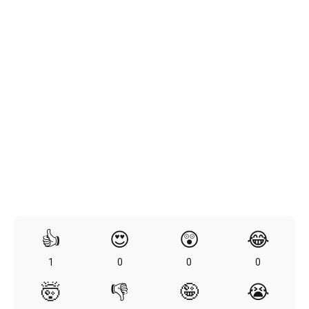
👍
😍
😲
😂
1
0
0
0
🤯
👎
🤪
😭