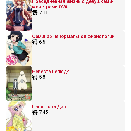
Повседневная жизнь с девушками-
монстрами OVA
7.11
Семинар ненормальной физиологии
6.5
Невеста нелюдя
5.8
Пани Пони Дэш!
7.45