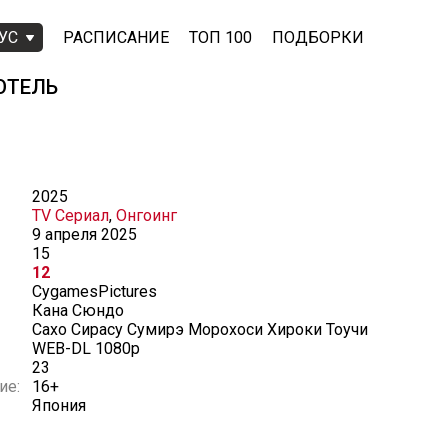
УС
РАСПИСАНИЕ
ТОП 100
ПОДБОРКИ
ОТЕЛЬ
2025
TV Сериал
,
Онгоинг
9 апреля 2025
15
12
CygamesPictures
Кана Сюндо
Сахо Сирасу Сумирэ Морохоси Хироки Тоучи
WEB-DL 1080p
23
ие:
16+
Япония