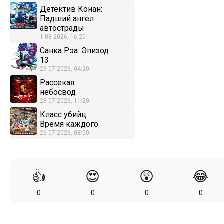
Детектив Конан:
Падший ангел
автострады
1-08-2026, 16:20
Санка Рэа: Эпизод
13
29-07-2026, 04:20
Рассекая
небосвод
28-07-2026, 11:20
Класс убийц:
Время каждого
26-07-2026, 08:50
👍
😍
😲
😂
0
0
0
0