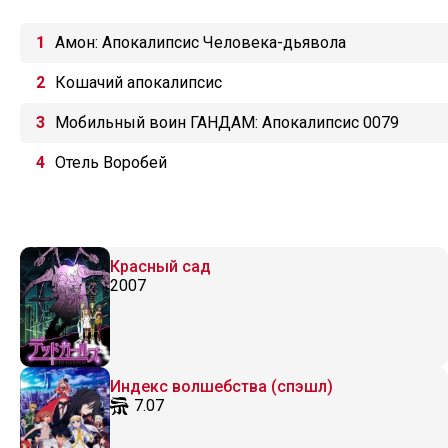
Амон: Апокалипсис Человека-дьявола
Кошачий апокалипсис
Мобильный воин ГАНДАМ: Апокалипсис 0079
Отель Воробей
Красный сад
2007
Индекс волшебства (спэшл)
7.07