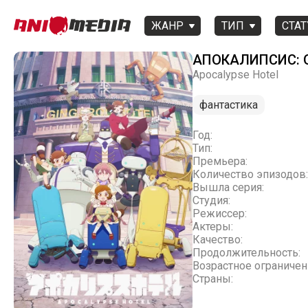
ЖАНР
ТИП
СТАТ
АПОКАЛИПСИС: 
Apocalypse Hotel
фантастика
Год:
Тип:
Премьера:
Количество эпизодов:
Вышла серия:
Студия:
Режиссер:
Актеры:
Качество:
Продолжительность:
Возрастное ограничен
Страны: