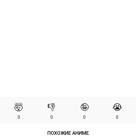
🤯
👎
🤪
😭
0
0
0
0
ПОХОЖИЕ АНИМЕ