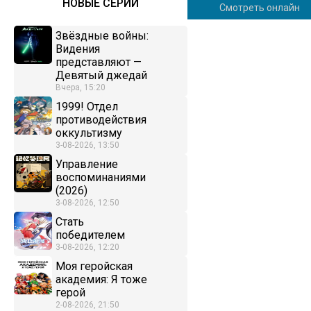
НОВЫЕ СЕРИИ
Смотреть онлайн
Звёздные войны:
Видения
представляют —
Девятый джедай
Вчера, 15:20
1999! Отдел
противодействия
оккультизму
3-08-2026, 13:50
Управление
воспоминаниями
(2026)
3-08-2026, 12:50
Стать
победителем
3-08-2026, 12:20
Моя геройская
академия: Я тоже
герой
2-08-2026, 21:50