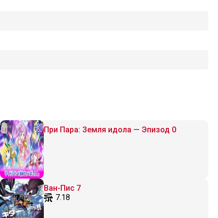
При Пара: Земля идола — Эпизод 0
Ван-Пис 7
7.18