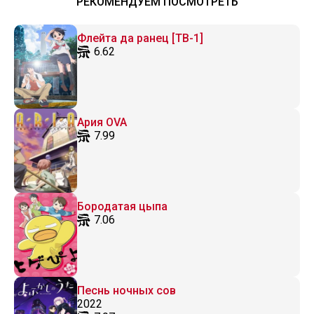
РЕКОМЕНДУЕМ ПОСМОТРЕТЬ
Флейта да ранец [ТВ-1]
6.62
Ария OVA
7.99
Бородатая цыпа
7.06
Песнь ночных сов
2022