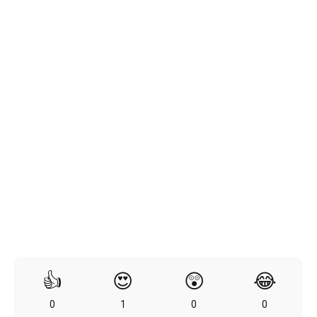
👍
😍
😲
😂
0
1
0
0