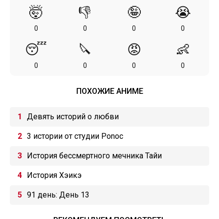
🤯
👎
🤪
😭
0
0
0
0
😴
🔪
😡
👶
0
0
0
0
ПОХОЖИЕ АНИМЕ
Девять историй о любви
3 истории от студии Ponoc
История бессмертного мечника Тайи
История Хэикэ
91 день: День 13