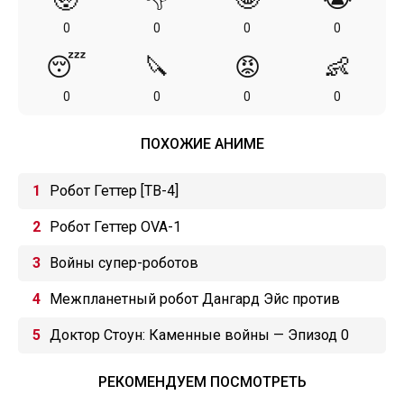
0
0
0
0
😴
🔪
😡
👶
0
0
0
0
ПОХОЖИЕ АНИМЕ
Робот Геттер [ТВ-4]
Робот Геттер OVA-1
Войны супер-роботов
Межпланетный робот Дангард Эйс против
армии роботов-насекомых
Доктор Стоун: Каменные войны — Эпизод 0
РЕКОМЕНДУЕМ ПОСМОТРЕТЬ