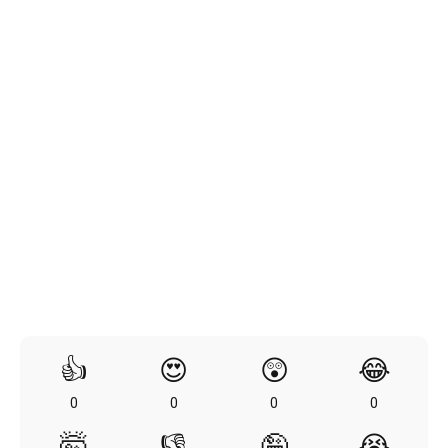
👍
😍
😲
😂
0
0
0
0
🤯
👎
🤪
😭