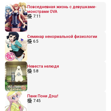
Повседневная жизнь с девушками-
монстрами OVA
7.11
Семинар ненормальной физиологии
6.5
Невеста нелюдя
5.8
Пани Пони Дэш!
7.45