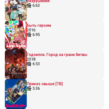
разрушения
6.63
Быть героем
2016
6.95
Годзилла: Город на грани битвы
2018
6.53
Приказ свыше [ТВ]
5.36