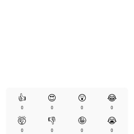
👍
😍
😲
😂
0
0
0
0
🤯
👎
🤪
😭
0
0
0
0