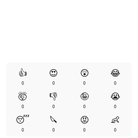
👍
😍
😲
😂
0
0
0
0
🤯
👎
🤪
😭
0
0
0
0
😴
🔪
😡
👶
0
0
0
0