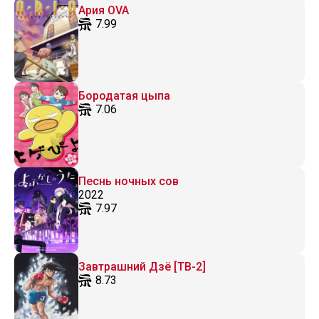
Ария OVA
7.99
Бородатая цыпа
7.06
Песнь ночных сов
2022
7.97
Завтрашний Дзё [ТВ-2]
8.73