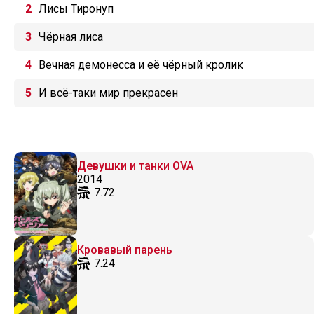
Лисы Тиронуп
Чёрная лиса
Вечная демонесса и её чёрный кролик
И всё-таки мир прекрасен
Девушки и танки OVA
2014
7.72
Кровавый парень
7.24