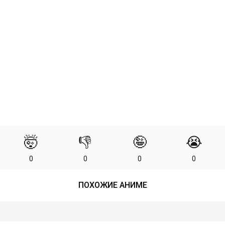
🤯
👎
🤪
😭
0
0
0
0
ПОХОЖИЕ АНИМЕ