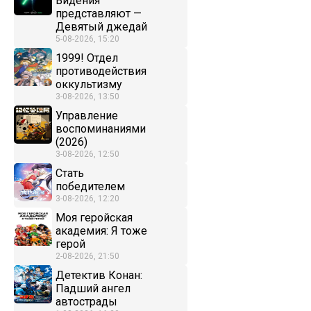
Видения
представляют —
Девятый джедай
5-08-2026, 15:20
1999! Отдел
противодействия
оккультизму
3-08-2026, 13:50
Управление
воспоминаниями
(2026)
3-08-2026, 12:50
Стать
победителем
3-08-2026, 12:20
Моя геройская
академия: Я тоже
герой
2-08-2026, 21:50
Детектив Конан:
Падший ангел
автострады