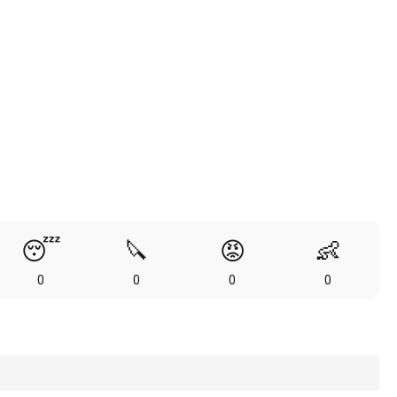
😴
🔪
😡
👶
0
0
0
0