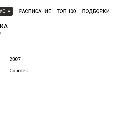
УС
РАСПИСАНИЕ
ТОП 100
ПОДБОРКИ
ЧКА
x
2007
---
Сонотек