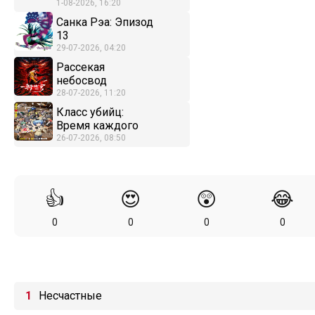
1-08-2026, 16:20
Санка Рэа: Эпизод
13
29-07-2026, 04:20
Рассекая
небосвод
28-07-2026, 11:20
Класс убийц:
Время каждого
26-07-2026, 08:50
👍
😍
😲
😂
0
0
0
0
Несчастные