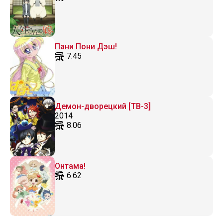
Пани Пони Дэш!
7.45
Демон-дворецкий [ТВ-3]
2014
8.06
Онтама!
6.62