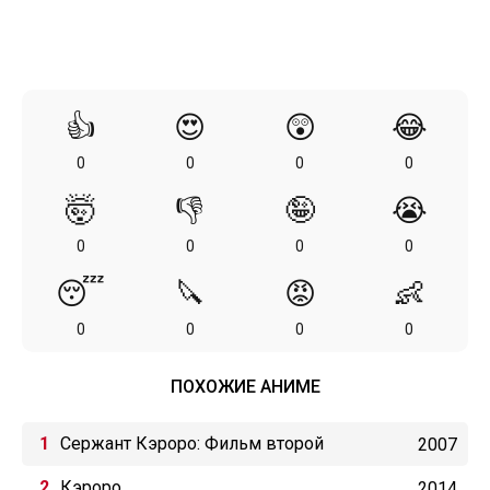
👍
😍
😲
😂
0
0
0
0
🤯
👎
🤪
😭
0
0
0
0
😴
🔪
😡
👶
0
0
0
0
ПОХОЖИЕ АНИМЕ
Сержант Кэроро: Фильм второй
2007
Кэроро
2014