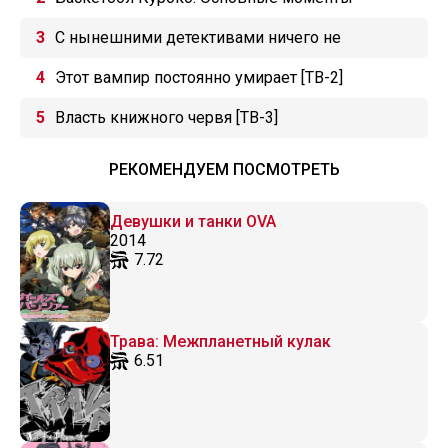
Зимнего кубка. Открывая двери
С нынешними детективами ничего не
поделаешь
Этот вампир постоянно умирает [ТВ-2]
Власть книжного червя [ТВ-3]
РЕКОМЕНДУЕМ ПОСМОТРЕТЬ
Девушки и танки OVA
2014
7.72
Трава: Межпланетный кулак
6.51