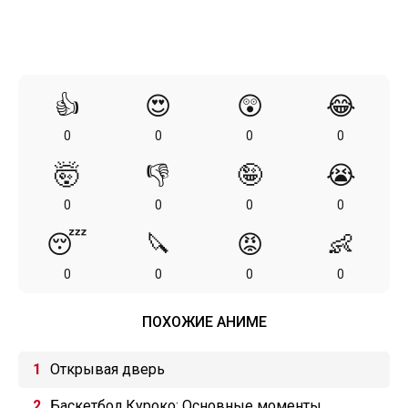
👍
😍
😲
😂
0
0
0
0
🤯
👎
🤪
😭
0
0
0
0
😴
🔪
😡
👶
0
0
0
0
ПОХОЖИЕ АНИМЕ
Открывая дверь
Баскетбол Куроко: Основные моменты