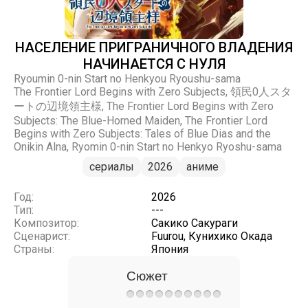
НАСЕЛЕНИЕ ПРИГРАНИЧНОГО ВЛАДЕНИЯ
НАЧИНАЕТСЯ С НУЛЯ
Ryoumin 0-nin Start no Henkyou Ryoushu-sama
The Frontier Lord Begins with Zero Subjects, 領民0人スタ
ートの辺境領主様, The Frontier Lord Begins with Zero
Subjects: The Blue-Horned Maiden, The Frontier Lord
Begins with Zero Subjects: Tales of Blue Dias and the
Onikin Alna, Ryomin 0-nin Start no Henkyo Ryoshu-sama
сериалы
2026
аниме
Год:
2026
Тип:
---
Композитор:
Сакико Сакураги
Сценарист:
Fuurou, Кунихико Окада
Страны:
Япония
Сюжет