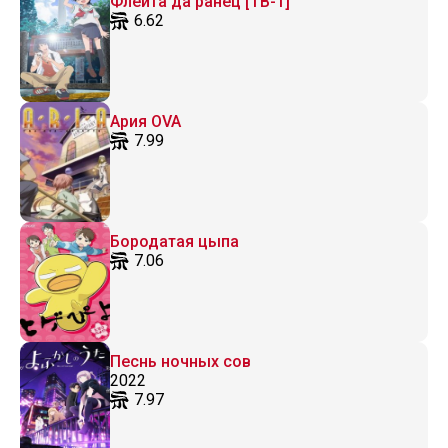
Флейта да ранец [ТВ-1]
6.62
Ария OVA
7.99
Бородатая цыпа
7.06
Песнь ночных сов
2022
7.97