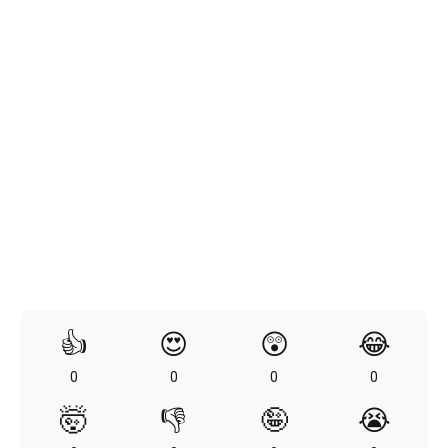
👍
😍
😲
😂
0
0
0
0
🤯
👎
🤪
😭