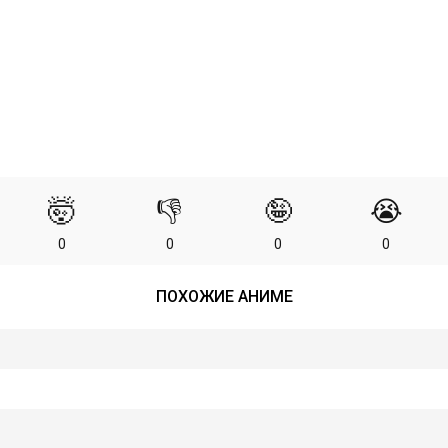
🤯
👎
🤪
😭
0
0
0
0
ПОХОЖИЕ АНИМЕ