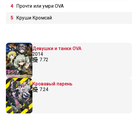
Прочти или умри OVA
Круши Кромсай
Девушки и танки OVA
2014
7.72
Кровавый парень
7.24