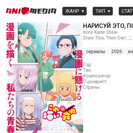
ЖАНР
ТИП
СТАТ
НАРИСУЙ ЭТО, 
Kore Kaite Shine
Draw This, Then Die!
сериалы
2026
а
Год:
Тип:
Композитор:
Сценарист:
Страны: