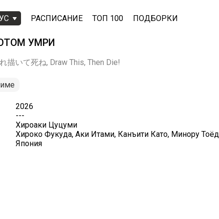
УС
РАСПИСАНИЕ
ТОП 100
ПОДБОРКИ
ПОТОМ УМРИ
, これ描いて死ね, Draw This, Then Die!
ниме
2026
---
Хироаки Цуцуми
Хироко Фукуда, Аки Итами, Канъити Като, Минору Тоёд
Япония