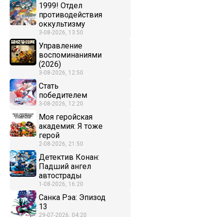
1999! Отдел
противодействия
оккультизму
3-08-2026, 13:50
Управление
воспоминаниями
(2026)
3-08-2026, 12:50
Стать
победителем
3-08-2026, 12:20
Моя геройская
академия: Я тоже
герой
2-08-2026, 21:50
Детектив Конан:
Падший ангел
автострады
1-08-2026, 16:20
Санка Рэа: Эпизод
13
29-07-2026, 04:20