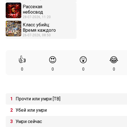
Рассекая
небосвод
28-07-2026, 11:20
Класс убийц:
Время каждого
26-07-2026, 08:50
👍
😍
😲
😂
0
0
0
0
Прочти или умри [ТВ]
Убей или умри
Умри сейчас