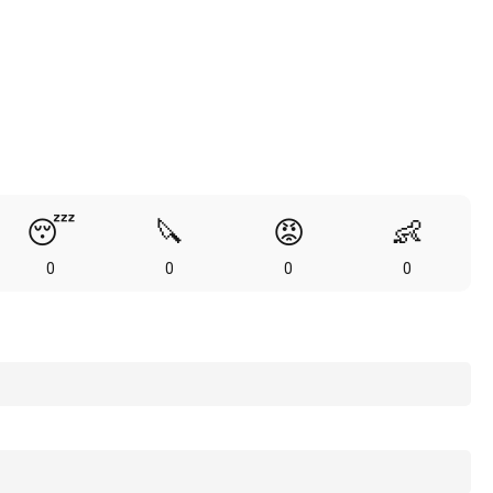
😴
🔪
😡
👶
0
0
0
0