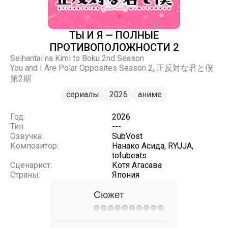
ТЫ И Я — ПОЛНЫЕ
ПРОТИВОПОЛОЖНОСТИ 2
Seihantai na Kimi to Boku 2nd Season
You and I Are Polar Opposites Season 2, 正反対な君と僕
第2期
сериалы
2026
аниме
Год:
2026
Тип:
---
Озвучка:
SubVost
Композитор:
Нанако Асида, RYUJA,
tofubeats
Сценарист:
Котя Агасава
Страны:
Япония
Сюжет