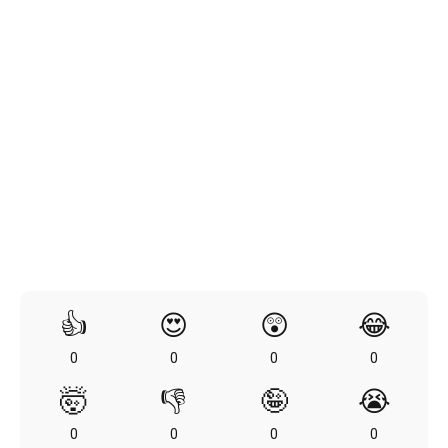
👍
😍
😲
😂
0
0
0
0
🤯
👎
🤪
😭
0
0
0
0