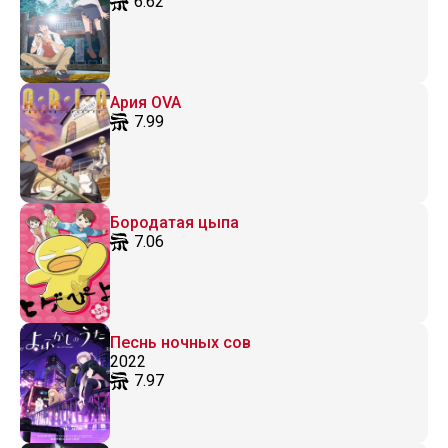
6.62
Ария OVA
7.99
Бородатая цыпа
7.06
Песнь ночных сов
2022
7.97