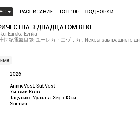
УС
РАСПИСАНИЕ
ТОП 100
ПОДБОРКИ
РИЧЕСТВА В ДВАДЦАТОМ ВЕКЕ
ku: Eureka Evrika
, 二十世紀電氣目録-ユーレカ・エヴリカ-, Искры завтрашнего дня, 20th
ниме
2026
---
AnimeVost, SubVost
Хитоми Кото
Тацухико Урахата, Хиро Юки
Япония