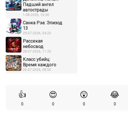
Падший ангел
автострады
1-08-2026, 16:20
Санка Рэа: Эпизод
13
29-07-2026, 04:20
Рассекая
небосвод
28-07-2026, 11:20
Класс убийц:
Время каждого
26-07-2026, 08:50
👍
😍
😲
😂
0
0
0
0