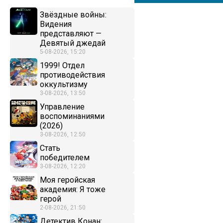
Звёздные войны:
Видения
представляют —
Девятый джедай
5-08-2026, 15:20
1999! Отдел
противодействия
оккультизму
3-08-2026, 13:50
Управление
воспоминаниями
(2026)
3-08-2026, 12:50
Стать
победителем
3-08-2026, 12:20
Моя геройская
академия: Я тоже
герой
2-08-2026, 21:50
Детектив Конан: