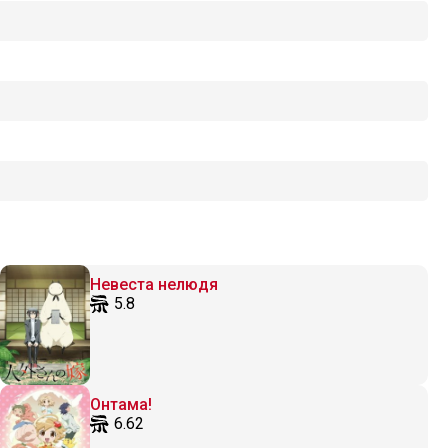
Невеста нелюдя
5.8
Онтама!
6.62