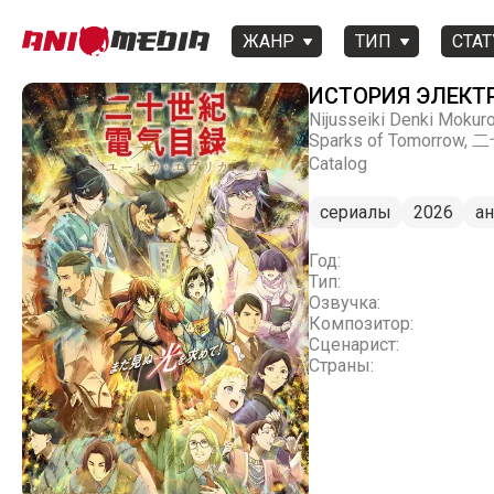
ЖАНР
ТИП
СТАТ
ИСТОРИЯ ЭЛЕКТ
Nijusseiki Denki Mokuro
Sparks of Tomorrow
Catalog
сериалы
2026
а
Год:
Тип:
Озвучка:
Композитор:
Сценарист:
Страны: