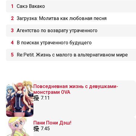
Сакэ Вакако
Загрузка: Молитва как любовная песня
Агентство по возврату утраченного
В поисках утраченного будущего
Re:Petit. Жизнь с малого в альтернативном мире
Повседневная жизнь с девушками-
монстрами OVA
7.11
Пани Пони Дэш!
7.45