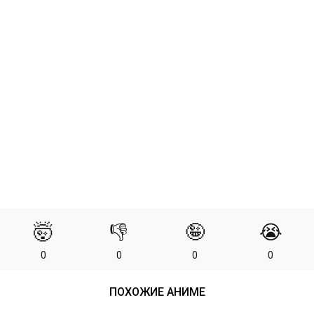
🤯
👎
🤪
😭
0
0
0
0
ПОХОЖИЕ АНИМЕ