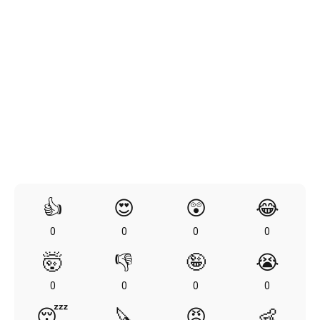
👍
😍
😲
😂
0
0
0
0
🤯
👎
🤪
😭
0
0
0
0
😴
🔪
😡
👶