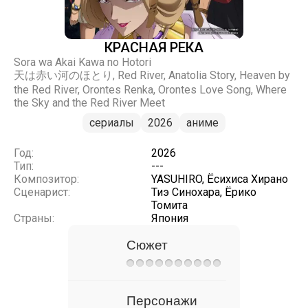
КРАСНАЯ РЕКА
Sora wa Akai Kawa no Hotori
天は赤い河のほとり, Red River, Anatolia Story, Heaven by
the Red River, Orontes Renka, Orontes Love Song, Where
the Sky and the Red River Meet
сериалы
2026
аниме
Год:
2026
Тип:
---
Композитор:
YASUHIRO, Ёсихиса Хирано
Сценарист:
Тиэ Синохара, Ёрико
Томита
Страны:
Япония
Сюжет
Персонажи