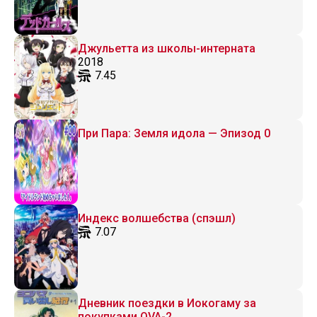
Джульетта из школы-интерната
2018
7.45
При Пара: Земля идола — Эпизод 0
Индекс волшебства (спэшл)
7.07
Дневник поездки в Иокогаму за
покупками OVA-2