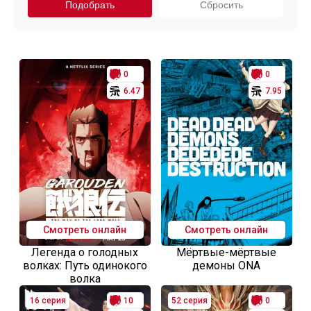
0
0
6.47
7.95
Смотреть онлайн
Смотреть онлайн
Легенда о голодных
Мёртвые-мёртвые
волках: Путь одинокого
демоны ONA
волка
16 серия
10
52 серия
0