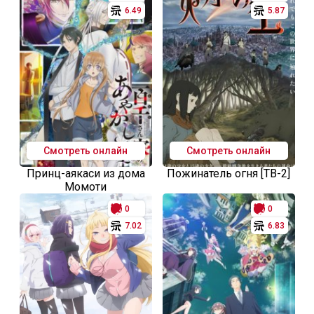
6.49
5.87
Смотреть онлайн
Смотреть онлайн
Принц-аякаси из дома
Пожинатель огня [ТВ-2]
Момоти
0
0
7.02
6.83