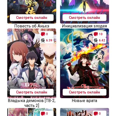
Смотреть онлайн
Смотреть онлайн
Повесть об Аньхэ
Инициализация злодея
0
10
6.39
6.42
Смотреть онлайн
Смотреть онлайн
Владыка демонов [ТВ-2,
Новые врата
часть 2]
0
0