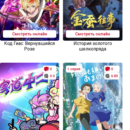
Смотреть онлайн
Смотреть онлайн
Код Гиас: Вернувшийся
История золотого
Розе
шелкопряда
0
1 серия
0
0.0
6.85