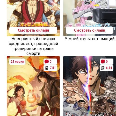
Смотреть онлайн
Смотреть онлайн
Невероятный новичок
У моей жены нет эмоций
средних лет, прошедший
тренировки на грани
смерти
24 серия
0
0
7.51
6.44