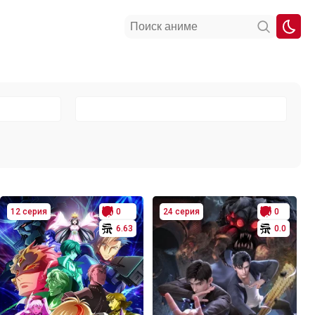
12 серия
0
24 серия
0
6.63
0.0