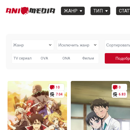
ЖАНР
ТИП
СТАТ
TV сериал
OVA
ONA
Фильм
10
0
7.04
6.83