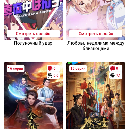
Смотреть онлайн
Смотреть онлайн
Полуночный удар
Любовь неделима между
близнецами
16 серия
0
15 серия
0
0.0
7.1