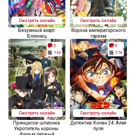
Смотреть онлайн
Смотреть онлайн
Безумный азарт:
Ворона императорского
Близнец
гарема
0
0
7.53
7.76
Смотреть онлайн
Смотреть онлайн
Принцесса-шпионка:
Детектив Конан 24: Алая
Укротитель короны.
пуля
Фильм первый