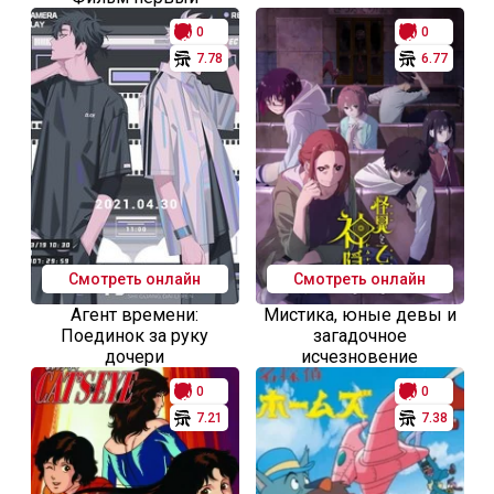
0
0
7.78
6.77
Смотреть онлайн
Смотреть онлайн
Агент времени:
Мистика, юные девы и
Поединок за руку
загадочное
дочери
исчезновение
0
0
7.21
7.38