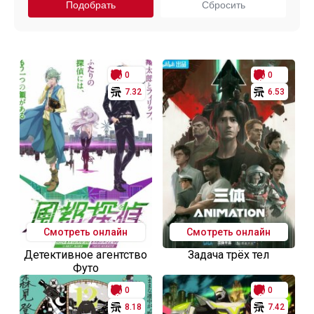
0
0
7.32
6.53
Смотреть онлайн
Смотреть онлайн
Детективное агентство
Задача трёх тел
Футо
0
0
8.18
7.42