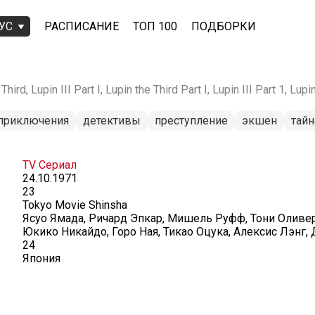
УС
РАСПИСАНИЕ
ТОП 100
ПОДБОРКИ
ird, Lupin III Part I, Lupin the Third Part I, Lupin III Part 1, Lupi
приключения
детективы
преступление
экшен
тайн
TV Сериал
24.10.1971
23
Tokyo Movie Shinsha
Ясуо Ямада, Ричард Эпкар, Мишель Руфф, Тони Оливер
Юкико Никайдо, Горо Ная, Тикао Оцука, Алексис Лэнг,
24
Япония