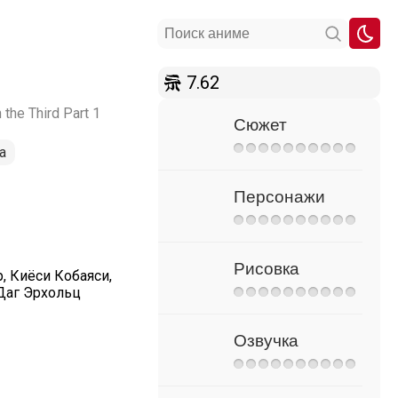
7.62
n the Third Part 1
Сюжет
а
Персонажи
Рисовка
, Киёси Кобаяси,
 Даг Эрхольц
Озвучка