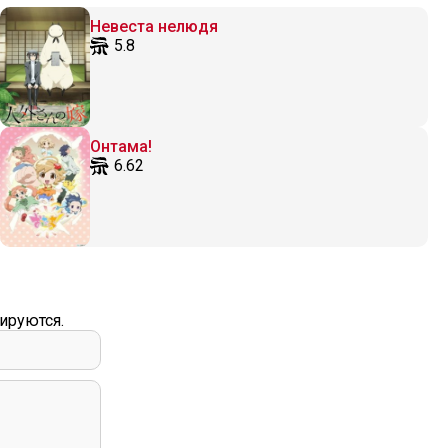
Невеста нелюдя
5.8
Онтама!
6.62
ируются.