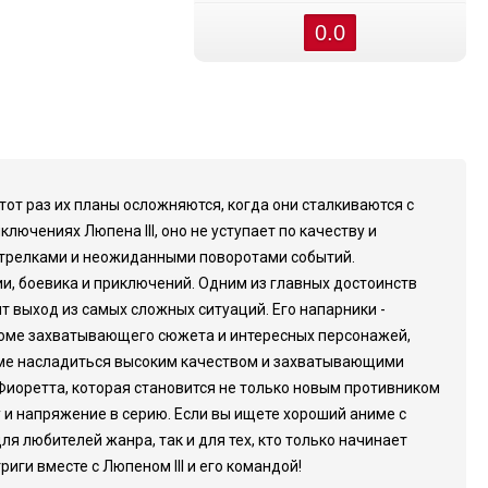
0.0
от раз их планы осложняются, когда они сталкиваются с
ючениях Люпена III, оно не уступает по качеству и
трелками и неожиданными поворотами событий.
и, боевика и приключений. Одним из главных достоинств
т выход из самых сложных ситуаций. Его напарники -
роме захватывающего сюжета и интересных персонажей,
аниме насладиться высоким качеством и захватывающими
 Фиоретта, которая становится не только новым противником
 и напряжение в серию. Если вы ищете хороший аниме с
ля любителей жанра, так и для тех, кто только начинает
ги вместе с Люпеном III и его командой!