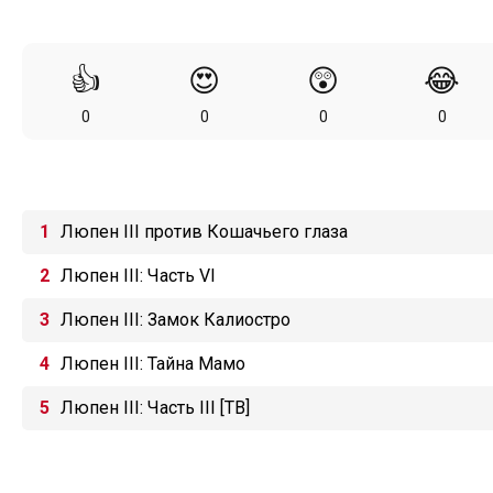
👍
😍
😲
😂
0
0
0
0
Люпен III против Кошачьего глаза
Люпен III: Часть VI
Люпен III: Замок Калиостро
Люпен III: Тайна Мамо
Люпен III: Часть III [ТВ]