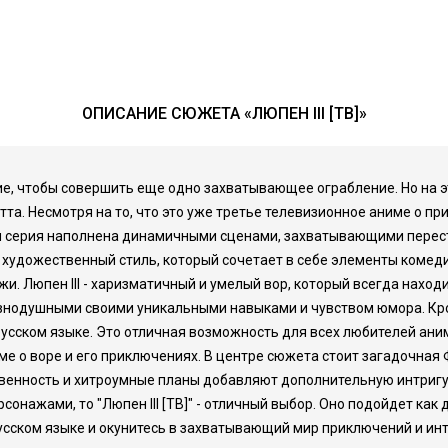
ОПИСАНИЕ СЮЖЕТА «ЛЮПЕН III [ТВ]»
ие, чтобы совершить еще одно захватывающее ограбление. Но на эт
. Несмотря на то, что это уже третье телевизионное аниме о прикл
 серия наполнена динамичными сценами, захватывающими перес
 художественный стиль, который сочетает в себе элементы комеди
. Люпен III - харизматичный и умелый вор, который всегда находи
 равнодушными своими уникальными навыками и чувством юмора. К
а русском языке. Это отличная возможность для всех любителей 
ме о воре и его приключениях. В центре сюжета стоит загадочная
ственность и хитроумные планы добавляют дополнительную интригу
ажами, то "Люпен III [ТВ]" - отличный выбор. Оно подойдет как д
сском языке и окунитесь в захватывающий мир приключений и интри