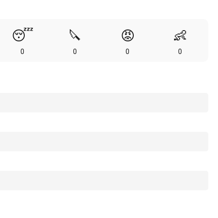
😴
🔪
😡
👶
0
0
0
0