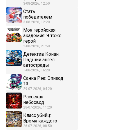
3-08-2026, 12:50
Стать
победителем
3-08-2026, 12:20
Моя геройская
академия: Я тоже
герой
2-08-2026, 21:50
Детектив Конан:
Падший ангел
автострады
1-08-2026, 16:20
Санка Рэа: Эпизод
13
29-07-2026, 04:20
Рассекая
небосвод
28-07-2026, 11:20
Класс убийц:
Время каждого
26-07-2026, 08:50