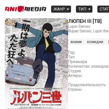
ЖАНР
ТИП
СТАТ
ЛЮПЕН III [ТВ]
Lupin Sansei
Rupan Sansei, Lupin the Th
аниме
комедии
Год:
Тип:
Премьера:
Количество эпизодов:
Студия:
Актеры:
Продолжительность:
Страны: