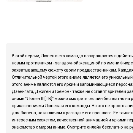
В этой версии, Люпен и его команда возвращаются в действ
новым противником - загадочной женщиной по имени Фиоретта
захватывающему сюжету своим предшественникам. Каждая
Отличительной чертой этого аниме является его уникальный
этого аниме являются его яркие и запоминающиеся персонажи
Дзенигата, Джиген и Гоемон - также не оставят зрителей
аниме "Люпен III [ТВ]" можно смотреть онлайн бесплатно н
приключениями Люпена и его команды. Но это не просто ани
для Люпена, но и ключом к разгадке его прошлого. Ее таин
интересным сюжетом, качественной анимацией и яркими персон
знакомство с миром аниме. Смотрите онлайн бесплатно на ру