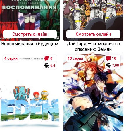
Смотреть онлайн
Смотреть онлайн
Воспоминания о будущем
Дай Гард — компания по
спасению Земли
4 серия
0
13 серия
10
6.4
7.08