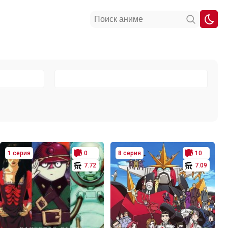
1 серия
0
8 серия
10
7.72
7.09