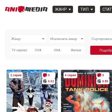
ЖАНР
ТИП
СТАТ
TV сериал
OVA
ONA
Фильм
2 серия
0
4 серия
0
6.62
6.85