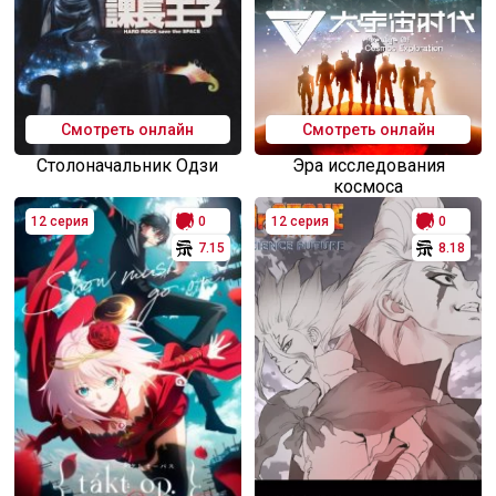
Смотреть онлайн
Смотреть онлайн
Столоначальник Одзи
Эра исследования
космоса
12 серия
0
12 серия
0
7.15
8.18