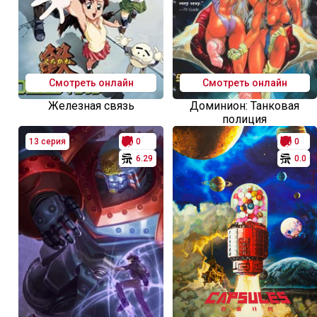
Смотреть онлайн
Смотреть онлайн
Железная связь
Доминион: Танковая
полиция
13 серия
0
0
6.29
0.0