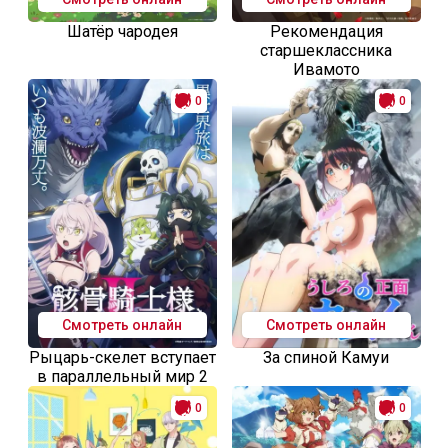
Шатёр чародея
Рекомендация
старшеклассника
Ивамото
0
0
Смотреть онлайн
Смотреть онлайн
Рыцарь-скелет вступает
За спиной Камуи
в параллельный мир 2
0
0