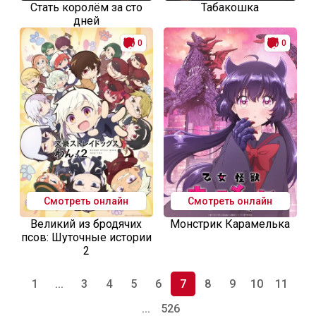
Стать королём за сто
Табакошка
дней
0
0
Смотреть онлайн
Смотреть онлайн
Великий из бродячих
Монстрик Карамелька
псов: Шуточные истории
2
1
...
3
4
5
6
7
8
9
10
11
...
526