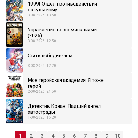
1999! Отдел противодействия
оккультизму
3-08-2026, 13:50
Управление воспоминаниями
(2026)
3-08-2026, 12:50
Стать победителем
3-08-2026, 12:20
Моя геройская академия: Я тоже
герой
2-08-2026, 21:50
Детектив Конан: Падший ангел
автострады
1-08-2026, 16:20
1
2
3
4
5
6
7
8
9
10