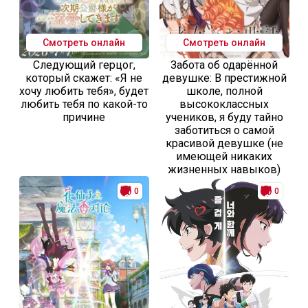
Смотреть онлайн
Смотреть онлайн
Следующий герцог,
Забота об одарённой
который скажет: «Я не
девушке: В престижной
хочу любить тебя», будет
школе, полной
любить тебя по какой-то
высококлассных
причине
учеников, я буду тайно
заботиться о самой
красивой девушке (не
имеющей никаких
жизненных навыков)
0
0