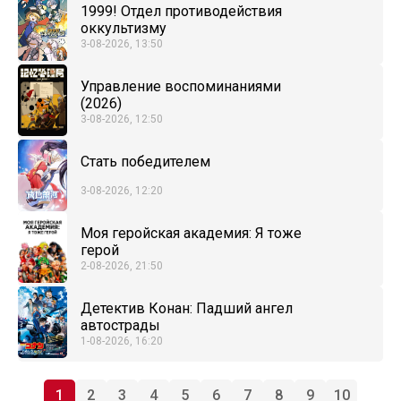
1999! Отдел противодействия
оккультизму
3-08-2026, 13:50
Управление воспоминаниями
(2026)
3-08-2026, 12:50
Стать победителем
3-08-2026, 12:20
Моя геройская академия: Я тоже
герой
2-08-2026, 21:50
Детектив Конан: Падший ангел
автострады
1-08-2026, 16:20
1
2
3
4
5
6
7
8
9
10