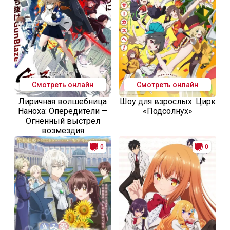
Смотреть онлайн
Смотреть онлайн
Лиричная волшебница
Шоу для взрослых: Цирк
Наноха: Опередители —
«Подсолнух»
Огненный выстрел
возмездия
0
0