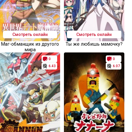
Смотреть онлайн
Смотреть онлайн
Маг-обманщик из другого
Ты же любишь мамочку?
мира
0
0
6.43
6.07