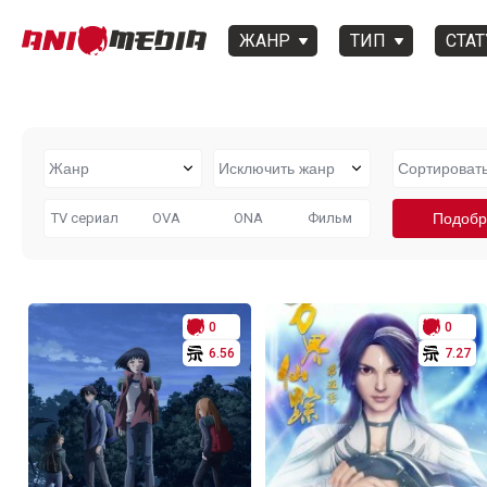
ЖАНР
ТИП
СТАТ
TV сериал
OVA
ONA
Фильм
0
0
6.56
7.27