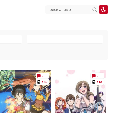
0
0
5.47
5.55