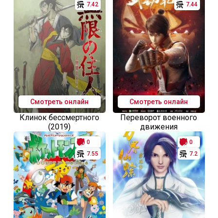
7.42
7.44
Смотреть онлайн
Смотреть онлайн
Клинок бессмертного
Переворот военного
(2019)
движения
0
0
7.55
7.2