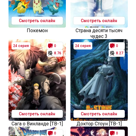
Смотреть онлайн
Смотреть онлайн
Покемон
Страна десяти тысяч
чудес 3
24 серия
0
24 серия
0
8.76
8.27
Смотреть онлайн
Смотреть онлайн
Сага о Винланде [ТВ-1]
Доктор Стоун [ТВ-1]
0
0