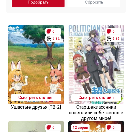
0
0
5.82
6.36
Смотреть онлайн
Смотреть онлайн
Ушастые друзья [ТВ-2]
Старшеклассники
позволили себе жизнь в
другом мире!
0
12 серия
0