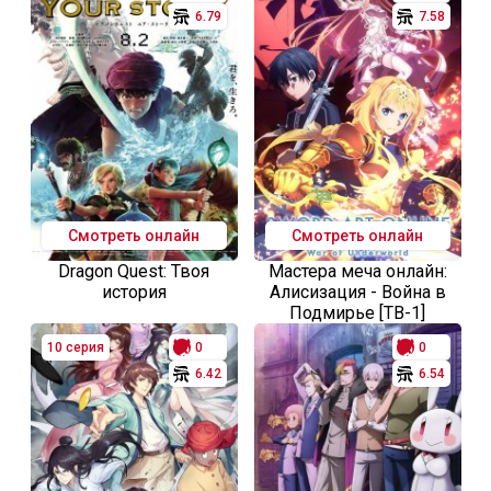
6.79
7.58
Смотреть онлайн
Смотреть онлайн
Dragon Quest: Твоя
Мастера меча онлайн:
история
Алисизация - Война в
Подмирье [ТВ-1]
10 серия
0
0
6.42
6.54