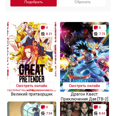
0
0
8.21
7.73
Смотреть онлайн
Смотреть онлайн
Великий притворщик
Драгон Квест:
Приключения Дая [ТВ-2]
0
0
7.04
8.44