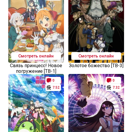
Смотреть онлайн
Смотреть онлайн
Связь принцесс! Новое
Золотое божество [ТВ-3]
погружение [ТВ-1]
0
0
7.52
7.32