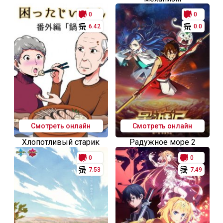
0
0
6.42
0.0
Смотреть онлайн
Смотреть онлайн
Хлопотливый старик
Радужное море 2
0
0
7.53
7.49