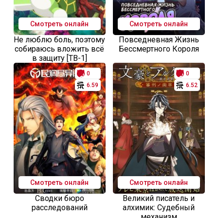
Смотреть онлайн
Смотреть онлайн
Не люблю боль, поэтому
Повседневная Жизнь
собираюсь вложить всё
Бессмертного Короля
в защиту [ТВ-1]
0
0
6.59
6.52
Смотреть онлайн
Смотреть онлайн
Сводки бюро
Великий писатель и
расследований
алхимик: Судебный
механизм