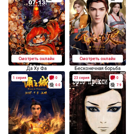
Смотреть онлайн
Смотреть онлайн
Да Ху Фа
Бесконечная борьба
1 серия
0
23 серия
0
0.0
7.9