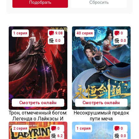
1 серия
9.08
40 серия
0
0.0
0.0
Смотреть онлайн
Смотреть онлайн
Трон, отмеченный богом:
Несокрушимый предок
Легенда о Лайкэсы И
пути меча
2 серия
0
1 серия
0
6.2
0.0