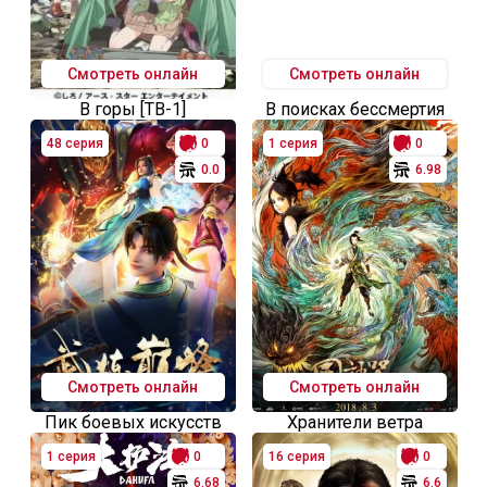
Смотреть онлайн
Смотреть онлайн
В горы [ТВ-1]
В поисках бессмертия
48 серия
0
1 серия
0
0.0
6.98
Смотреть онлайн
Смотреть онлайн
Пик боевых искусств
Хранители ветра
1 серия
0
16 серия
0
6.68
6.6