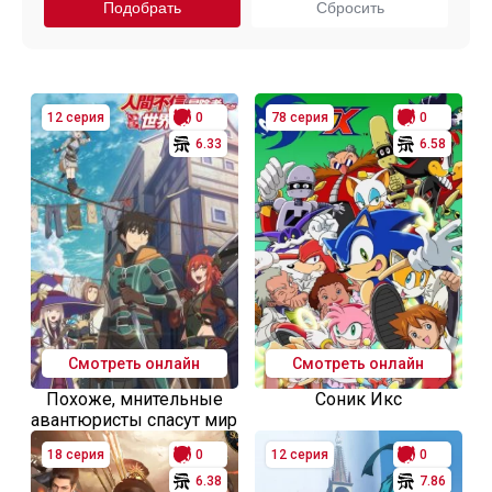
12 серия
0
78 серия
0
6.33
6.58
Смотреть онлайн
Смотреть онлайн
Похоже, мнительные
Соник Икс
авантюристы спасут мир
18 серия
0
12 серия
0
6.38
7.86