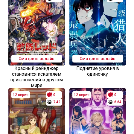
Смотреть онлайн
Смотреть онлайн
Красный рейнджер
Поднятие уровня в
становится искателем
одиночку
приключений в другом
мире
12 серия
0
12 серия
0
7.42
6.64