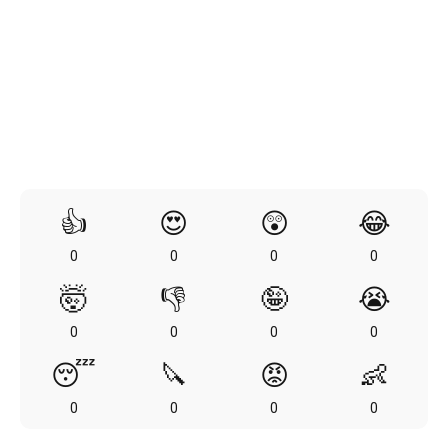
👍
😍
😲
😂
0
0
0
0
🤯
👎
🤪
😭
0
0
0
0
😴
🔪
😡
👶
0
0
0
0