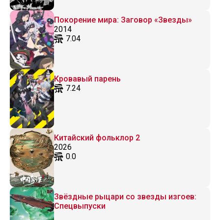
Покорение мира: Заговор «Звезды»
2014
7.04
Кровавый парень
7.24
Китайский фольклор 2
2026
0.0
Звёздные рыцари со звезды изгоев:
Спецвыпуски