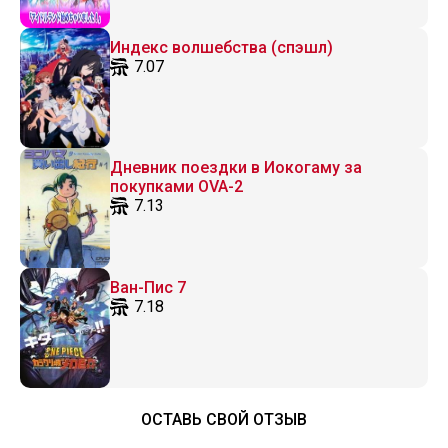
Индекс волшебства (спэшл)
7.07
Дневник поездки в Иокогаму за
покупками OVA-2
7.13
Ван-Пис 7
7.18
ОСТАВЬ СВОЙ ОТЗЫВ