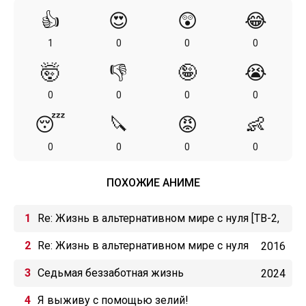
👍
😍
😲
😂
1
0
0
0
🤯
👎
🤪
😭
0
0
0
0
😴
🔪
😡
👶
0
0
0
0
ПОХОЖИЕ АНИМЕ
Re: Жизнь в альтернативном мире с нуля [ТВ-2,
2 часть]
Re: Жизнь в альтернативном мире с нуля
2016
[ТВ-1]
Седьмая беззаботная жизнь
2024
Я выживу с помощью зелий!