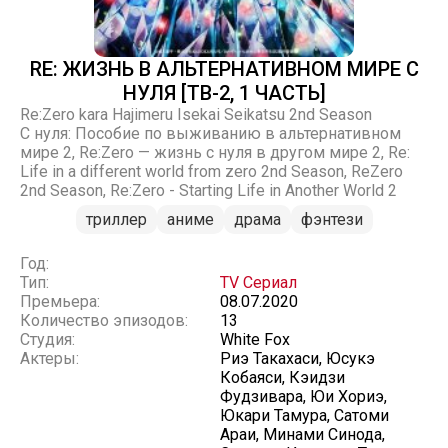
RE: ЖИЗНЬ В АЛЬТЕРНАТИВНОМ МИРЕ С
НУЛЯ [ТВ-2, 1 ЧАСТЬ]
Re:Zero kara Hajimeru Isekai Seikatsu 2nd Season
С нуля: Пособие по выживанию в альтернативном
мире 2, Re:Zero — жизнь с нуля в другом мире 2, Re:
Life in a different world from zero 2nd Season, ReZero
2nd Season, Re:Zero - Starting Life in Another World 2
триллер
аниме
драма
фэнтези
Год:
Тип:
TV Сериал
Премьера:
08.07.2020
Количество эпизодов:
13
Студия:
White Fox
Актеры:
Риэ Такахаси, Юсукэ
Кобаяси, Кэидзи
Фудзивара, Юи Хориэ,
Юкари Тамура, Сатоми
Араи, Минами Синода,