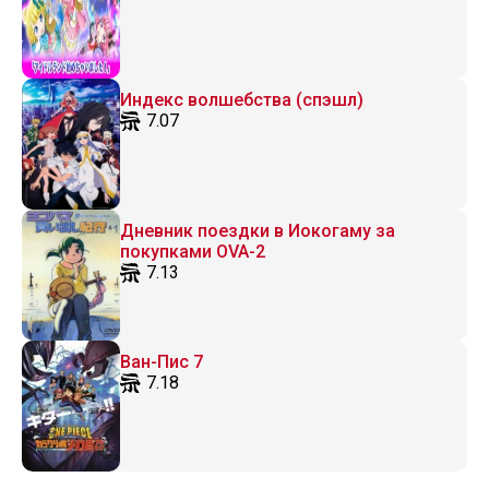
Индекс волшебства (спэшл)
7.07
Дневник поездки в Иокогаму за
покупками OVA-2
7.13
Ван-Пис 7
7.18