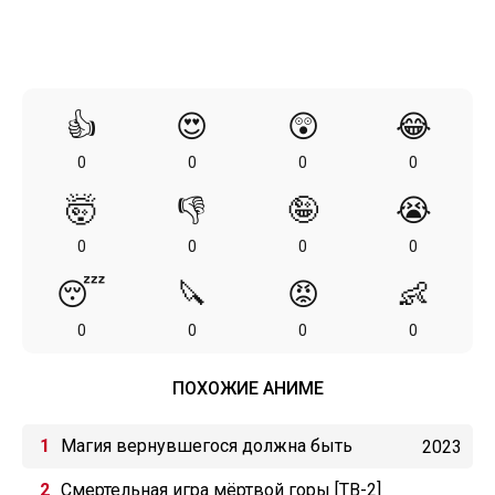
👍
😍
😲
😂
0
0
0
0
🤯
👎
🤪
😭
0
0
0
0
😴
🔪
😡
👶
0
0
0
0
ПОХОЖИЕ АНИМЕ
Магия вернувшегося должна быть
2023
особенной
Смертельная игра мёртвой горы [ТВ-2]