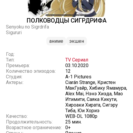
ПОЛКОВОДЦЫ СИГРДРИФА
Senyoku no Sigrdrifa
Sigururi
аниме
экшен
Год:
Тип:
TV Сериал
Премьера:
03.10.2020
Количество эпизодов:
12
Студия:
A-1 Pictures
Актеры:
Ciarán Strange, Кристен
МакГуайр, Хибику Ямамура,
Alex Mai, Нэнэ Хиэда, Мао
Итимити, Саяка Кикути,
Хироаки Хирата, Сигэру
Тиба, Юи Хориэ
Качество:
WEB-DL 1080p
Продолжительность:
25 мин.
Возрастное ограничение:
0+