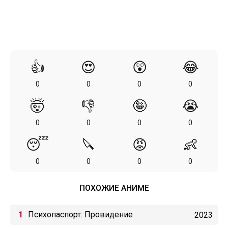
👍
😍
😲
😂
0
0
0
0
🤯
👎
🤪
😭
0
0
0
0
😴
🔪
😡
👶
0
0
0
0
ПОХОЖИЕ АНИМЕ
Психопаспорт: Провидение
2023