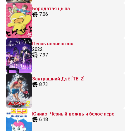
Бородатая цыпа
7.06
Песнь ночных сов
2022
7.97
Завтрашний Дзё [ТВ-2]
8.73
Юнико: Чёрный дождь и белое перо
6.18