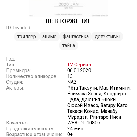
ID: ВТОРЖЕНИЕ
ID: Invaded
триллер
аниме
фантастика
детективы
тайна
Год:
Тип:
TV Сериал
Премьера:
06.01.2020
Количество эпизодов:
13
Студия:
NAZ
Актеры:
Рёта Такэути, Мао Итимити,
Ёсимаса Хосоя, Кэндзиро
Цуда, Дзюнъя Эноки,
Сюхэй Ивасэ, Ватару Като,
Такаси Кондо, Манабу
Мурадзи, Ринтаро Ниси
Качество:
WEB-DL 1080p
Продолжительность:
24 мин.
Возрастное ограничение:
0+