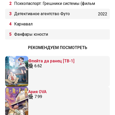
Психопаспорт: Грешники системы (фильм
первый)
Детективное агентство Футо
2022
Карнавал
Фанфары юности
РЕКОМЕНДУЕМ ПОСМОТРЕТЬ
Флейта да ранец [ТВ-1]
6.62
Ария OVA
7.99